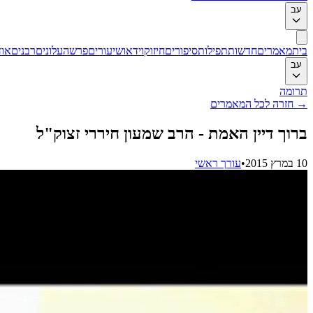
עב
בית
מאמרים
חדשות
תפילות
סיפורים
חיזוק
וידאו
שיעורים
פרשה
עלונים
רבנים
אוד
עב
תרומה
→
חזרה לכל המאמרים
ברוך דיין האמת - הרב שמעון חיררי זצוק"ל
10 במרץ 2015
•
עורך ראשי