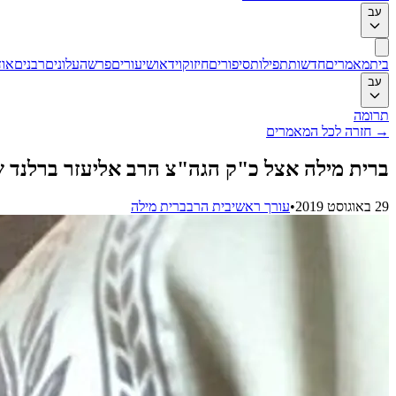
עב
בית
מאמרים
חדשות
תפילות
סיפורים
חיזוק
וידאו
שיעורים
פרשה
עלונים
רבנים
אוד
עב
תרומה
→
חזרה לכל המאמרים
ברית מילה אצל כ"ק הגה"צ הרב אליעזר ברלנד 
29 באוגוסט 2019
•
עורך ראשי
בית הרב
ברית מילה