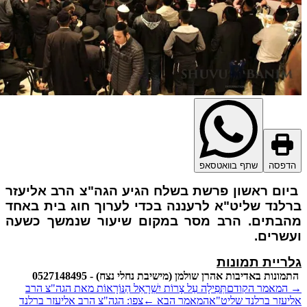
דפסה
שתף בוואטסאפ
ום ראשון פרשת בשלח הגיע הגה"צ הרב אליעזר
לנד שליט"א לרעננה בכדי לערוך חוג בית באחד
בתים. הרב מסר במקום שיעור שנמשך כשעה
שרים.
ריית תמונות
ונות באדיבות אהרן שולמן (מישיבת נחלי נצח) - 0527148495
המאמר הקודם
תְּפִילָה עַל צָרוֹת יִשְׁרָאֵל הַנּוֹרָאוֹת מאת הגה"צ הרב
יעזר ברלנד שליט"א
המאמר הבא
←
צפו: הגה"צ הרב אליעזר ברלנד