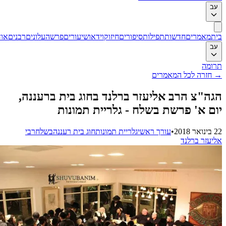
ב
ת
מאמרים
חדשות
תפילות
סיפורים
חיזוק
וידאו
שיעורים
פרשה
עלונים
רבנים
אודות
ב
ומה
חזרה לכל המאמרים
ה"צ הרב אליעזר ברלנד בחוג בית ברעננה,
ם א' פרשת בשלח - גלריית תמונות
201
•
עורך ראשי
גלריית תמונות
חוג בית רעננה
בשלח
רבי
יעזר ברלנד