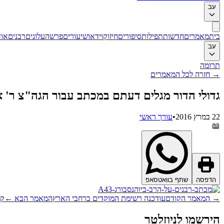
עב
בית
מאמרים
חדשות
תפילות
סיפורים
חיזוק
וידאו
שיעורים
פרשה
עלונים
רבנים
אוד
עב
תרומה
→
חזרה לכל המאמרים
גדולי הדור מגלים דעתם במכתב עבור הגה"צ ר' 
22 במרץ 2016
•
עורך ראשי
📖
הדפסה
שתף בוואטסאפ
→
המאמר הקודם
עודכנה רשימת המוקדים ברחבי הארץ
המאמר הבא
←
קר
הירשמו לניוזלטר