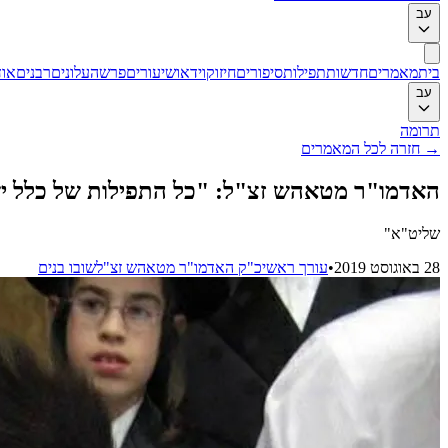
עב
בית
מאמרים
חדשות
תפילות
סיפורים
חיזוק
וידאו
שיעורים
פרשה
עלונים
רבנים
אוד
עב
תרומה
→
חזרה לכל המאמרים
האדמו"ר מטאהש זצ"ל: "כל התפילות של כלל יש
שליט"א"
28 באוגוסט 2019
•
עורך ראשי
כ"ק האדמו"ר מטאהש זצ"ל
שובו בנים