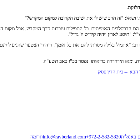
חלוקת.
ו ושאל: "זה הרב שיש לו את ישיבה הקרובה למקום המקדש?"
 הם הברסלבים האמייתים. כל התפילות עוברות דרך המקדש, אבל מקום המק
 "תיסע לארץ ויהיה קידוש ה' גדול".
ב: "אתמול בלילה מסרתי להם את כל אומן". היהודי הצטער שהגיע לחינם 
, ומאז הידרדרה בריאותו. נפטר בכ"ז באב תשע"ה.
הבא
←
בית הדין פסק
 באנגלית
+972-2-582-5820
info@ravberland.com
תרומה