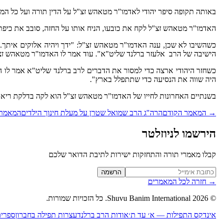
באותה תקופה סיפר יהודי לאדמו"ר מטאהש זצ"ל על הדין תורה ועל כל המ
האדמו"ר מטאהש זצ"ל לקח את כובעו, הניח אותו על החזה, סובב את כיפת
כשהשיבו לא שכן, ענה האדמו"ר מטאהש זצ"ל: "ידך ויהיה אלוקים איתך.
הישיבה של הרב אלעזר ברלנד שליט"א". עוד אמר לו האדמו"ר מטאהש זצ"ל:
כשחזר היהודי ארצה כדי למסור את הדברים לרב ברלנד שליט"א אמר לו הר
היה שווה את הנסיעה כדי שתתפלל בארץ".
בשנתיים האחרונות לחייו של האדמו"ר מטאהש זצ"ל הוא לקה בדלקת ריאות
→
המאמר הקודם
הרה"ג הרב שמואל שטרן על מעלת חינוך הילדים
המאמר 
הירשמו לניוזלטר
קבלו מאמרי תורה והתחזקות ישירות לתיבת הדואר שלכם
Website (leave blank)
הרשמה
→
חזרה לכל המאמרים
©
2026
Shuvu Banim International.
כל הזכויות שמורות.
אינדקס התפילות — א׳ עד ת׳
אודות הרב ברלנד
עצרות תפילה בחברון
ספרים