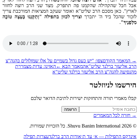
ל חבל שהקהילה שהקמנו פה תתפרק. מצד שני הרב רוצה לחזור
רץ". כאן מסכם הרב שליט"א ואומר שעקב המציאות המורכבת צריך
כור שהכל ביד ה' יתברך
וצריך לכוון בתפילה "וְתַקְּנֵנוּ בְּעֵצָה טוֹבָה
ְפָנֶיךָ"
.
המאמר הקודם
צפו: "יש כעס גדול בשמיים על אלו שמזלזלים בהגה"צ
ב אליעזר ברלנד שליט"א
המאמר הבא
←
האזינו: עדות מצמררת
נסיעה להגה"צ הרב אליעזר ברלנד שליט"א
רשמו לניוזלטר
לו מאמרי תורה והתחזקות ישירות לתיבת הדואר שלכם
Website (leave blan
הרשמה
חזרה לכל המאמרים
2026
Shuvu Banim International.
כל הזכויות שמורות.
נדקס התפילות — א׳ עד ת׳
אודות הרב ברלנד
עצרות תפילה