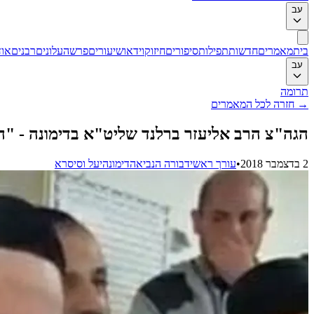
עב
בית
מאמרים
חדשות
תפילות
סיפורים
חיזוק
וידאו
שיעורים
פרשה
עלונים
רבנים
אוד
עב
תרומה
→
חזרה לכל המאמרים
הגה"צ הרב אליעזר ברלנד שליט"א בדימונה - "
2 בדצמבר 2018
•
עורך ראשי
דבורה הנביאה
דימונה
יעל וסיסרא