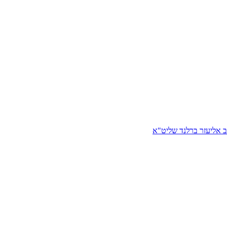
 אליעזר ברלנד שליט"א