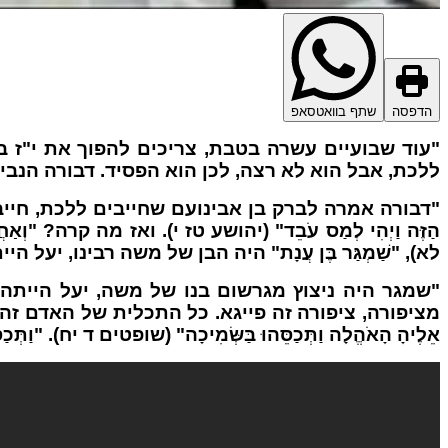
הדפסה
שתף בוואטסאפ
"עוד שבועיים עשרה בטבת, צריכים להפוך את י"ז ב
ללכת, אבל הוא לא רצה, לכן הוא הפסיד. דבורה הנ
"דבורה אמרה לברק בן אבינועם שחייבים ללכת, חייבים להתקדם, אדם 
הַזֶּה וַיְהִי לְמַס עֹבֵד" (יהושע טז י). ואז מה קרה? "וְאַחֲרָיו הָ
לא), "שַׁמְגַּר בֶּן עֲנָת" היה הבן של משה רבינו, י
"שמגר היה ניצוץ מגרשום בנו של משה, יעל הייתה נ
מציפורה, ציפורה זה פייגא. כל התכלית של האדם זה להיות ניצוץ 
אֵלֶיהָ הָאֹהֱלָה וַתְּכַסֵּהוּ בַּשְּׂמִיכָה" (שופטים ד יח). "