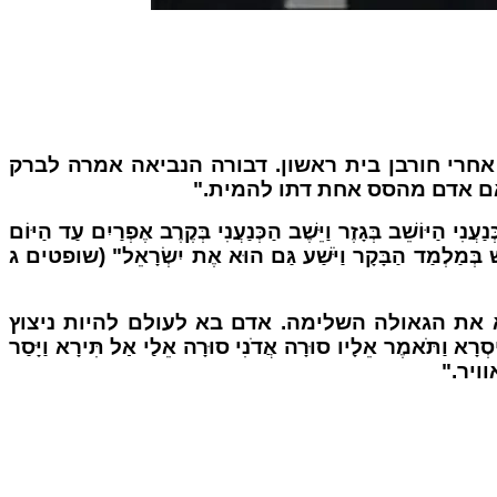
אחרי חורבן בית ראשון. דבורה הנביאה אמרה לברק
אם אדם מהסס אחת דתו להמית."
ּגָזֶר וַיֵּשֶׁב הַכְּנַעֲנִי בְּקֶרֶב אֶפְרַיִם עַד הַיּוֹם
ׁ בְּמַלְמַד הַבָּקָר וַיֹּשַׁע גַּם הוּא אֶת יִשְׂרָאֵל" (שופטים ג
יא את הגאולה השלימה. אדם בא לעולם להיות ניצוץ
ֶר אֵלָיו סוּרָה אֲדֹנִי סוּרָה אֵלַי אַל תִּירָא וַיָּסַר
אוויר."