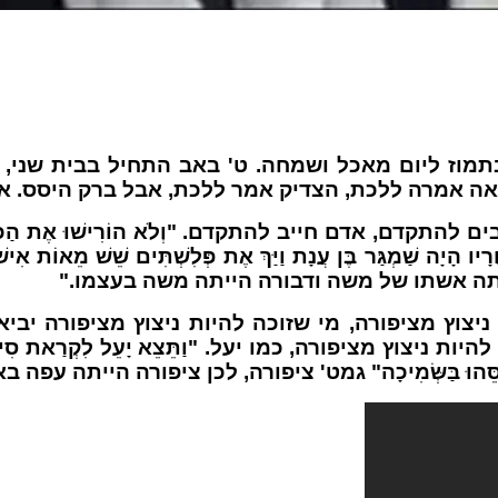
תמוז ליום מאכל ושמחה. ט' באב התחיל בבית שני, 
ביאה אמרה ללכת, הצדיק אמר ללכת, אבל ברק היסס. 
חייב להתקדם. "וְלֹא הוֹרִישׁוּ אֶת הַכְּנַעֲנִי הַיּוֹשֵׁב בְ
יָה שַׁמְגַּר בֶּן עֲנָת וַיַּךְ אֶת פְּלִשְׁתִּים שֵׁשׁ מֵאוֹת אִיש
על הייתה אשתו של משה ודבורה הייתה משה בעצמו."
יצוץ מציפורה, מי שזוכה להיות ניצוץ מציפורה יב
מציפורה, כמו יעל. "וַתֵּצֵא יָעֵל לִקְרַאת סִיסְרָא וַתֹּאמ
וַתְּכַסֵּהוּ בַּשְּׂמִיכָה" גמט' ציפורה, לכן ציפורה הייתה עפה ב