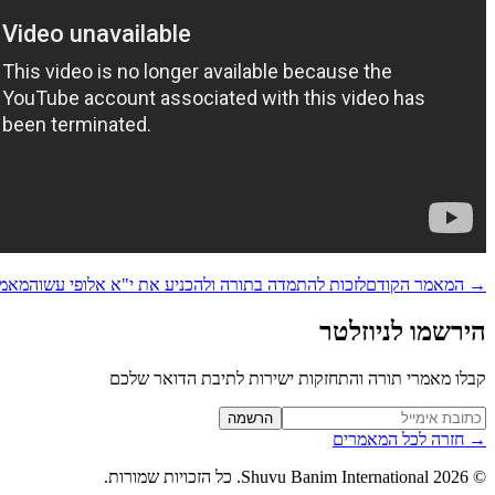
→
המאמר הקודם
לזכות להתמדה בתורה ולהכניע את י"א אלופי עשו
המאמר
הירשמו לניוזלטר
קבלו מאמרי תורה והתחזקות ישירות לתיבת הדואר שלכם
Website (leave blank)
הרשמה
→
חזרה לכל המאמרים
©
2026
Shuvu Banim International.
כל הזכויות שמורות.