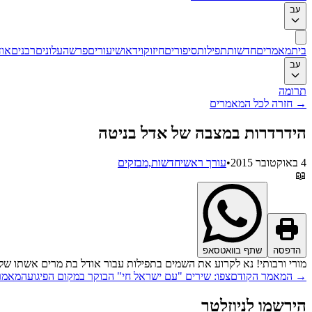
עב
בית
מאמרים
חדשות
תפילות
סיפורים
חיזוק
וידאו
שיעורים
פרשה
עלונים
רבנים
אוד
עב
תרומה
→
חזרה לכל המאמרים
הידרדרות במצבה של אדל בניטה
4 באוקטובר 2015
•
עורך ראשי
חדשות,מבזקים
📖
הדפסה
שתף בוואטסאפ
מורי ורבותי! נא לקרוע את השמים בתפילות עבור אודל בת מרים אשתו של
→
המאמר הקודם
צפו: שירים "עם ישראל חי" הבוקר במקום הפיגוע
המאמר
הירשמו לניוזלטר