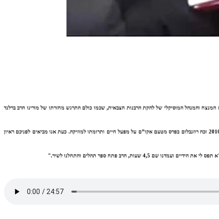
פניכם את שני הלחנים אותם הלחין מונה רוזנבלום עבור שחרורו של מורינו הגה"צ הרב אליעזר ברלנד שליט"א. משה מרדכי (מונה) רוזנבלום, המלחין והמעבד החסידי האגדי ומי שהיה במשך 30 שנה המנצח והמנהל המוסיקלי של להקת הרבנות הצבאית, שכמו כולם התרגש מחזרתו של מורינו הרב ברלנד
רוזנבלום שימש בעבר כמנהל המוזיקלי של להקת הרבנות הצבאית על תקן אזרח עובד צה”ל, ובמהלך השנים הללו הוא ליווה מוסיקלית את הלהקה – מלחנים ועיבודים ועד חזרות וניצוח בהופעות ובאירועים. בשנת 2010 זכה רוזנבלום בפרס מטעם אקו”ם על מפעל חיים ותרומתו למוזיקה. כעת אנו מביאים לפניכם ראיון
, הרב פתח ספר תהלים והתחלנו לשיר."