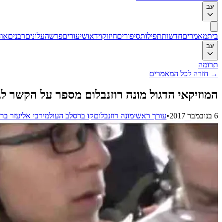
עב
בית
מאמרים
חדשות
תפילות
סיפורים
חיזוק
וידאו
שיעורים
פרשה
עלונים
רבנים
אוד
עב
תרומה
→
חזרה לכל המאמרים
המוזיקאי הדגול מונה רוזנבלום מספר על הקשר 
6 בנובמבר 2017
•
עורך ראשי
מונה רוזנבלום
קו ברסלב העולמי
רבי אליעזר בר