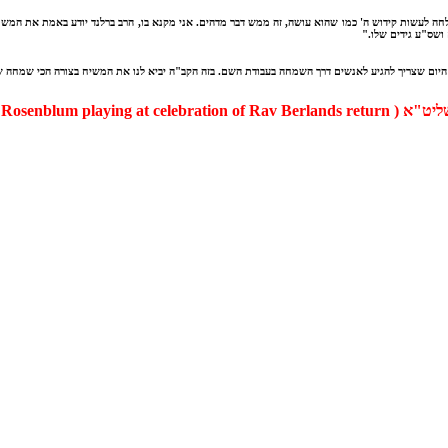
צלחה לעשות קידוש ה' כמו שהוא עושה, זה ממש דבר מדהים. אני מקנא בו, הרב ברלנד יודע באמת את ה
ושס"ע גידים שלו."
 היום שצריך להגיע לאנשים דרך השמחה בעבודת השם. בזה הקב"ה יביא לנו את המשיח בצורה הכי שמחה שי
שליט"א (
osenblum playing at celebration of Rav Berlands return )