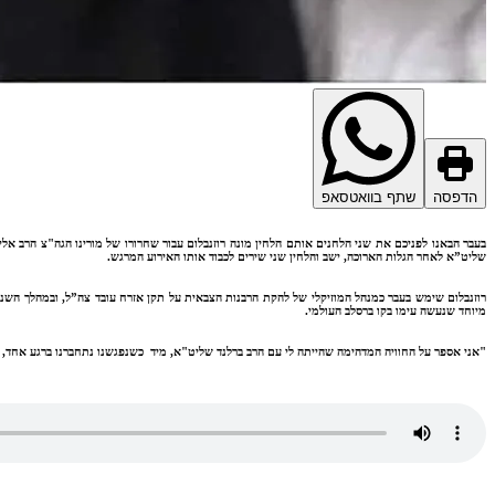
הדפסה
שתף בוואטסאפ
שליט”א לאחר הגלות הארוכה, ישב והלחין שני שירים לכבוד אותו האירוע המרגש.
מיוחד שנעשה עימו בקו ברסלב העולמי.
"אני אספר על החוויה המדהימה שהייתה לי עם הרב ברלנד שליט"א, מיד כשנפגשנו נתחברנו ברגע אחד, שנכנסתי לחדר הוא התח