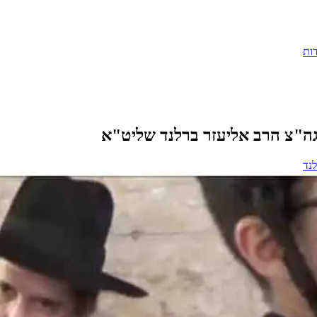
ות
לגה"צ הרב אליעזר ברלנד שליט"א
לנד