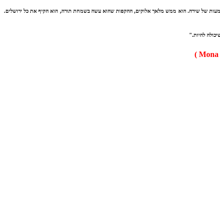
משמעות של שירה. הוא ממש מלאך אלוקים, ההקפות שהוא עשה בשמחת תורה, הוא הקיף את כל ירושלים.
כולה להיות."
Mona R