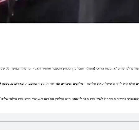
בעבר הבאנו ל
יל לשיר והרב אמר לי שאני חייב להלחין בכל רגע ורגע שיר חדש. הרב ברלנד שליט"א תפס לי את הידיים ועמדנו שם 4,5 שעות