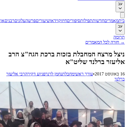
ב
ת
מאמרים
חדשות
תפילות
סיפורים
חיזוק
וידאו
שיעורים
פרשה
עלונים
רבנים
אודות
ב
ומה
חזרה לכל המאמרים
צל מרצח המחבלת בזכות ברכת הגה"צ הרב
יעזר ברלנד שליט"א
201
•
עורך ראשי
מחבלת
נחמן לרנר
פגיוע דקירה
רבי אליעזר
לנד