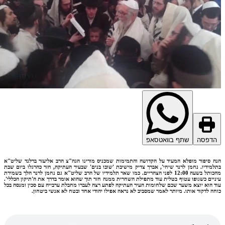
דפסה
שתף בוואטסאפ
 סיפור מופלא המעיד על הקדושה והתמימות שמכניס מורינו הגה"צ הרב אליעזר ברלנד שליט"א
מידיו. נחמן לרנר שיחי', אברך צדיק מישיבת 'שובו בנים' שבעיר העתיקה, חזר כהרגלו ביום שבת
מהכותל בשעה 12:00 לפני הצהריים. כמו שאר תלמידיו של הרב שליט"א גם נחמן לרנר הלך בשמירת
יים כשגופו עטוף בטלית עוד מתפילת השחרית ממנה חזר תוך שהוא אומר בדרך את ה'תיקון הכללי'.
 הוא יוצא משער שכם שלחומות העיר העתיקה לפתע רצה לעברו מחבלת ערבייה עם סכין ומנסה בכל
ה לדקור אותו. מיותר לאמר שמסביב לא נראה אפילו יהודי אחד ובטח לא אנשי ביטחון.