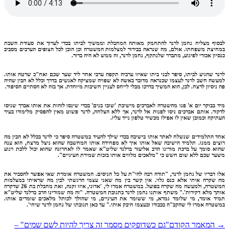
וף מצליח נחמן לרנר להתחמק מאותה המחבלת וממשיך לביתו בכדי לערוך את סעודת השבת
יצת משפחתו. אולם, מה שנראה בבירור למצלמות המשטרה וכן הובן לכל הצופים הערבים מסביב
יון אכזרי לפיגוע, מתברר שלנתקף, נחמן לרנר, זה ממש לא היה ברור.
ר שהגיע לביתו, סיפר לבני ביתו שאיזו ערביה תקפה ערבי אחר ליד שער שכם ואח"כ שרטה אותו.
שה חשב לרנר לעצמו שכנראה מדובר באשה לא שפויה שמציקה לאנשים בדרך וכלל לא הבין שהיה
ניסיון לרצח. לכן, הוא המשיך בדרכו מבלי לייחס לעניין חשיבות מיוחדת. אך בזה לא הסתיים הסיפור.
 בבוקר יום א' פנו מהשטרה לאברכים מישיבת 'שובו בנים' בכדי שינסו לזהות את אותו אברך שניסו
ור. אותם אברכים ניסו לפנות אל לרנר, אך ללא הצלחה, לרנר פשוט מאין להפסיק מלימודו בעיר
יקה וכמובן שאין לו אפילו מכשיר טלפון נייד עליו.
 התלמידים שנשלח לאתר אותו בישיבה בכדי שילך להעיד במשטרה סיפר כי לרנר בכלל לא הבין מה
ים ממנו. תלמיד הישיבה שאל אותו איך לא מפחידה אותו המחשבה שהוא ניצל מרצח, הוא ענה
א סומך על ברכת מורינו הרב אליעזר ברלנד שליט"א שאמר לו לאחרונה שהוא יכול ללכת רגוע
ר שכם ללא שום חשש כי "מלאכים מלווים אותו בזכות שמירת העיניים
".
 דבריו של נחמן לרנר, "תודה רבה להי"ת על כל הניסים. המשטרה אומרת שאי אפשר להסביר את
שקרה איתי אלא כנס גלוי. אין קשר בין מה שאני עצמי הרגשתי לבין מה שראיתי במצלמות
המשטרה, ולמעשה מה שקרה בפועל. במשטרה אמרו לי, 'אדוני, איזו זקנה, זאת מחבלת בת 26 שדקרה
ך מלא דקירות'." משתף אותנו נחמן לרנר בתגובת המשטרה. "זה מה שמורינו הרב ברלנד שליט"א
ד אומר, מי שלומד גמרא, מי ששומר את העיניים, מי שהולך לכותל מלאכים שומרים אותו.
טרה אמרו לי שהקב"ה בכבודו ובעצמו חיבק אותי." עד כאן תגובתו של נחמן לרנר שיחי'.
המאמר הקודם
"גם כשדופקים מסמר זה צריך להיות לשם שמים" –