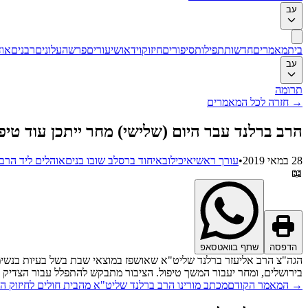
עב
בית
מאמרים
חדשות
תפילות
סיפורים
חיזוק
וידאו
שיעורים
פרשה
עלונים
רבנים
אוד
עב
תרומה
→
חזרה לכל המאמרים
הרב ברלנד עבר היום (שלישי) מחר ייתכן עוד טיפ
28 במאי 2019
•
עורך ראשי
איכילוב
איחוד ברסלב שובו בנים
אוהלים ליד הרב
📖
הדפסה
שתף בוואטסאפ
הגה"צ הרב אליעזר ברלנד שליט"א שאושפז במוצאי שבת בשל בעיות בנשימ
בירושלים, ומחר יעבור המשך טיפול. הציבור מתבקש להתפלל עבור הצדיק 
→
המאמר הקודם
מכתב מורינו הרב ברלנד שליט"א מהבית חולים לחיזוק ה