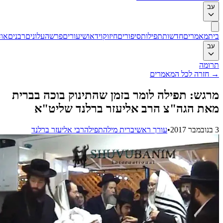
ב
ת
מאמרים
חדשות
תפילות
סיפורים
חיזוק
וידאו
שיעורים
פרשה
עלונים
רבנים
אודות
ב
ומה
חזרה לכל המאמרים
גש: תפילה לומר בזמן שהתינוק בוכה בברית
ת הגה"צ הרב אליעזר ברלנד שליט"א
•
עורך ראשי
ברית מילה
תפילה
רבי אליעזר ברלנד