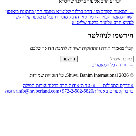
הגה"צ הרב אליעזר ברלנד שליט"א
המאמר הקודם
צפו: הרב ברלנד שליט"א משמח חתן בחתונת בזאנסון
ור
המאמר הבא
←
המוזיקאי הדגול מונה רוזנבלום מספר על הקשר
ה"צ הרב אליעזר ברלנד שליט"א
רשמו לניוזלטר
לו מאמרי תורה והתחזקות ישירות לתיבת הדואר שלכם
Website (leave blan
הרשמה
חזרה לכל המאמרים
2026
Shuvu Banim International.
כל הזכויות שמורות.
נדקס התפילות — א׳ עד ת׳
אודות הרב ברלנד
עצרות תפילה
ברון
ספרים באנגלית
+972-2-582-5820
info@ravberland.com
תרומה