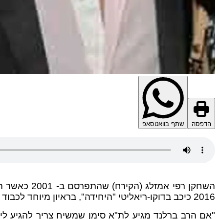
הדפסה
שתף בוואטסאפ
השחקן רפי 
2016 כיכב בדוקו-ריאליטי "היחידה", בראיון מיוחד לכבוד כ"ק הגה"צ הרב אליעזר ברלנד שליט"א.
"אם הרב ברלנד מגיע לת"א סימן שמשיח צריך להגיע לי