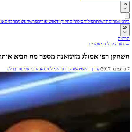
עב
בית
מאמרים
חדשות
תפילות
סיפורים
חיזוק
וידאו
שיעורים
פרשה
עלונים
רבנים
אוד
עב
תרומה
→
חזרה לכל המאמרים
השחקן רפי אמזלג מזינזאנה מספר מה הביא אותו
7 בדצמבר 2017
•
עורך ראשי
השחקן רפי אמזלג
זינזאנה
רבי אליעזר ברלנד