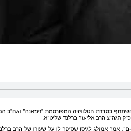
אמזלג (הקירח) שהתפרסם ב- 2001 כאשר השתתף בסדרת הטלוויזיה המפורסמת 
-ם", אמר אמזלג לגיסו שסיפר לו על שעורו של הרב ברל