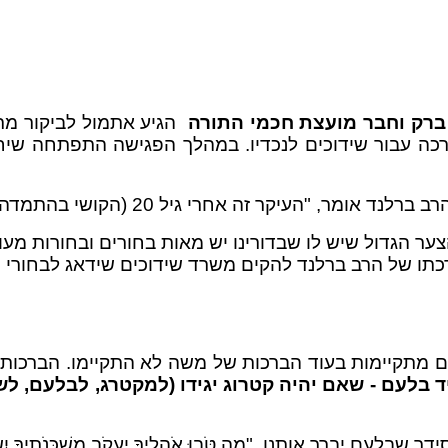
י ברק וחבר מועצת חכמי התורה
הגיע אתמול לביקור מרג
כה עבור שידוכים לנכדיו. במהלך הפגישה התפתחה שיחה 
 (הקושי בהתמדה בלימוד התורה), כי עד גיל 20 כולם לומדים."
 הגדול שיש לו שבדורינו יש מאות בחורים ובחורות מעוכבי
כתו של הרב ברלנד להקים משרד שידוכים שידאג לבחורי ו
ם מתקיימות בעוד הברכות של משה לא התקיימו. הברכות 
 בלעם - שאם יהיה קטרוג יגידו (למקטרג, לבלעם, ל
עם יברך אותנו, "מַה טֹּבוּ אֹהָלֶיךָ יַעֲקֹב מִשְׁכְּנֹתֶיך