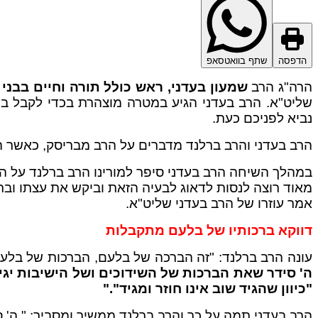
הדפסה
שתף בוואטסאפ
הרה"ג הרב
שמעון בעדני, ראש כולל תורה וחיים בבנ
שליט"א. הרב בעדני הגיע במטרה מוצהרת בכדי לקבל בר
נביא לפניכם כעת.
הרב בעדני והרב ברלנד מדברים על הרב מבריסק, כאשר הרב ברלנד אומר, "העיקר זה אחרי גיל 20
במהלך השיחה הרב בעדני סיפר למורינו הרב ברלנד על הצער
מאוד רוצה לנסות לדאוג לבעיה הזאת וביקש את עצתו ובר
אמר עוזרו של הרב בעדני שליט"א.
דווקא ברכותיו של בלעם מתקבלות
עונה הרב ברלנד: "זה הברכה של בלעם, הברכות של בלע
ה' סידר שאת הברכות של השידוכים ושל הישיבות יגיד
"
כיוון שהגיד שוב אינו חוזר ומגיד"."
הרב בעדני תמה על כך והרב ברלנד ממשיך ומסביר: " ה' סידר שבל