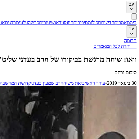
עב
בית
מאמרים
חדשות
תפילות
סיפורים
חיזוק
וידאו
שיעורים
פרשה
עלונים
רבנים
אוד
עב
תרומה
→
חזרה לכל המאמרים
וואו: שיחה מרגשת בביקורו של הרב בעדני שליט
סיכום נרחב
30 בינואר 2019
•
עורך ראשי
ביאת משיח
הרב שמעון בעדני
קדושת המחשבה