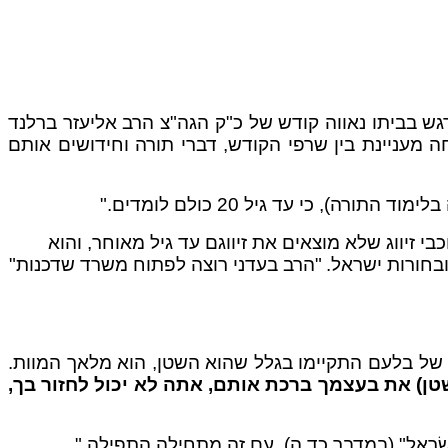
ש בביתו נאווה קודש של כ"ק הגה"צ הרב אליעזר ברלנד
מעניינת בין שרפי הקודש, דברי תורה וחידושים אותם
 זיווג שלא מוצאים את זיווגם עד גיל מאוחר, והוא
בחורות ישראל.
"הרב בעדני רוצה לפתוח משרד שדכנות"
של בלעם התקיימו בגלל שהוא השטן, הוא מלאך המוות.
שטן) את בעצמך ברכת אותם, אתה לא יכול לחזור בך,
ָ יִשְׂרָאֵל" (במדבר כד ה), עם זה מתחילה התפילה."