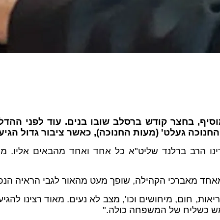
וסיף, בחצר קודש ברסלב שובו בנים. עוד לפני ההד
חנוכה געלט' (מעות החנוכה), כאשר ציבור גדול הגיע
ינו הרב ברלנד שליט"א כל אחד ואחד מהבאים אליו. מו
חד מאברכי הקהילה, שופך מעט מהאור לגבי הראיה הנפלא
יאות, חום, מיחושים וכו', מצב לא נעים. מאוד רצינו לה
ימש כשליח של המשפחה כולה."