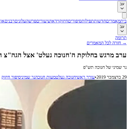
עב
בית
מאמרים
חדשות
תפילות
סיפורים
חיזוק
וידאו
שיעורים
פרשה
עלונים
רבנים
אוד
עב
תרומה
→
חזרה לכל המאמרים
ערב מרגש בחלוקת ה'חנוכה געלט' אצל הגה"צ ה
נר שמיני של חנוכה תש"פ
29 בדצמבר 2019
•
עורך ראשי
חנוכה געלט
מעות חנוכה
נר שמיני
סיפור חיזוק