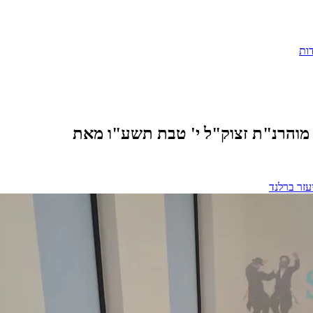
ות
 מוהרנ"ת זצוק"ל י' טבת תשע"ו מאת
עזר ברלנד