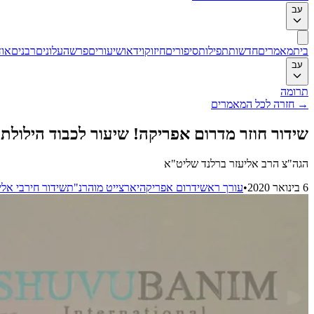
עב
בית
מאמרים
חדשות
תפילות
סיפורים
חיזוק
וידאו
שיעורים
פרשה
עלונים
רבנים
אוד
עב
תרומה
→
חזרה לכל המאמרים
שידור חוזר מדרום אפריקה! שיעור לכבוד הילולת
הגה"צ הרב אליעזר ברלנד שליט"א
6 בינואר 2020
•
עורך ראשי
דרום אפריקה
יארצייט מוהרנ"ת
שידור חי
רבי אלי