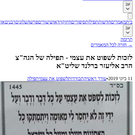
מרים
חדשות
תפילות
סיפורים
חיזוק
וידאו
שיעורים
פרשה
עלונים
רבנים
אודות
רה לכל המאמרים
ת לשפוט את עצמי - תפילה של הגה"צ
אליעזר ברלנד שליט"א
•
עורך ראשי
התבודדות
לשפוט את עצמי
תפילה