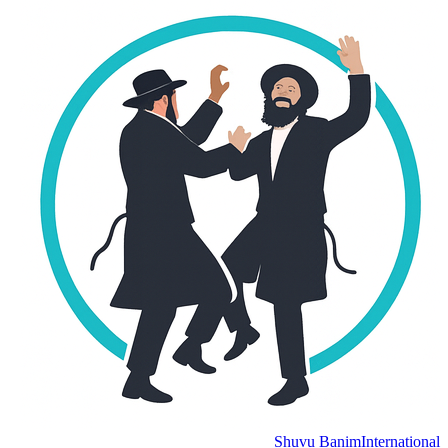
Shuvu Banim
Interna