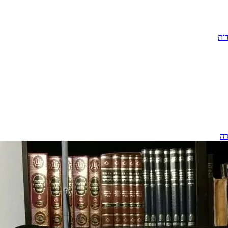
ות
רה