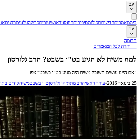
עב
בית
מאמרים
חדשות
תפילות
סיפורים
חיזוק
וידאו
שיעורים
פרשה
עלונים
רבנים
אוד
עב
תרומה
→
חזרה לכל המאמרים
למה משיח לא הגיע בט"ו בשבט? הרב גלזרסון
"אם היינו עושים תשובה משיח היה מגיע בט"ו בשבט" צפו
25 בינואר 2016
•
עורך ראשי
הרב מתתיהו גלזרסן
ט"ו בשבט
משיח
קודים בתו