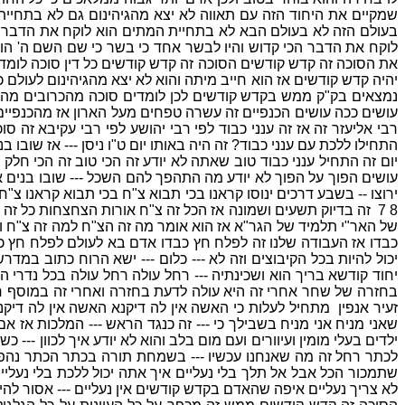
שמקיים את היחוד הזה עם תאווה לא יצא מהגיהינום גם לא בתחיית 
בעולם הזה לא בעולם הבא לא בתחיית המתים הוא לוקח את הדבר הכ
לוקח את הדבר הכי קדוש והיו לבשר אחד כי בשר כי שם השם ה' הוא 
את הסוכה זה קדש קודשים הסוכה זה קדש קודשים כל דין סוכה לומ
יהיה קדש קודשים אז הוא חייב מיתה והוא לא יצא מהגיהינום לעולם כ
נמצאים בק"ק ממש בקדש קודשים לכן לומדים סוכה מהכרובים מה ה
עושים ככה עושים הכנפיים זה עשרה טפחים מעל הארון אז מהכנפיים
רבי אליעזר זה אז זה ענני כבוד לפי רבי יהושע לפי רבי עקיבא זה 
התחילו ללכת עם ענני כבוד? זה היה באותו יום ט"ו ניסן --- אז שוב
יום זה התחיל ענני כבוד טוב שאתה לא יודע זה הכי טוב זה הכי חלק
עושים הפוך על הפוך לא יודע מה התהפך להם השכל --- שובו בנים 
8 7 זה בדיוק תשעים ושמונה אז הכל זה צ"ח אורות הצחצחות כל 
של האר"י תלמיד של הגר"א אז הוא אומר מה זה הצ"ח למה זה צ"ח 
כבדו אז העבודה שלנו זה לפלח חץ כבדו אדם בא לעולם לפלח חץ כבדו
יכול להיות בכל הקיבוצים וזה לא --- כלום --- ישא הרוח כתוב במדר
יחוד קודשא בריך הוא ושכינתיה --- רחל עולה רחל עולה בכל נדרי ה
בחזרה של שחר אחרי זה היא עולה לדעת בחזרה ואחרי זה במוסף חכמ
זעיר אנפין מתחיל לעלות כי האשה אין לה דיקנא האשה אין לה דיקנא
שאני מניח אני מניח בשבילך כי --- זה כנגד הראש --- המלכות אז אם 
ילדים בעלי מומין ועיוורים ועם מום בלב והוא לא יודע איך לכוון --
לכתר רחל זה מה שאנחנו עכשיו --- בשמחת תורה בכתר הכתר נהפך ל
שתמכור הכל אבל אל תלך בלי נעליים איך אתה יכול ללכת בלי נעלי
לא צריך נעליים איפה שהאדם בקדש קודשים אין נעליים --- אסור להיכנ