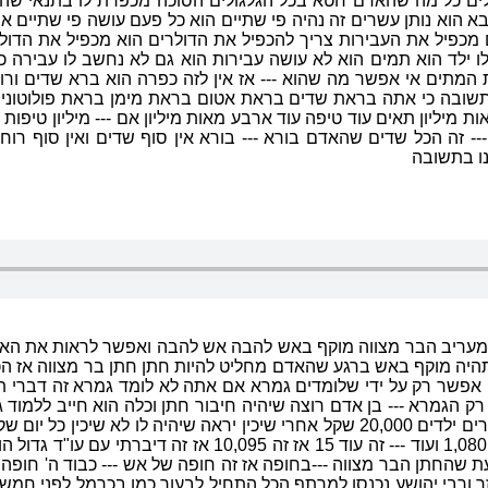
לים כל מה שהאדם חטא בכל הגלגולים הסוכה מכפרת לו בתנאי שהוא
הבא הוא נותן עשרים זה נהיה פי שתיים הוא כל פעם עושה פי שתיים 
 מכפיל את העבירות צריך להכפיל את הדולרים הוא מכפיל את הדולר
לד הוא תמים הוא לא עושה עבירות הוא גם לא נחשב לו עבירה כי ז
ית המתים אי אפשר מה שהוא --- אז אין לזה כפרה הוא ברא שדים ור
 זה תשובה כי אתה בראת שדים בראת אטום בראת מימן בראת פולוטוניום 
ת מיליון תאים עוד טיפה עוד ארבע מאות מיליון אם --- מיליון טיפו
 זה הכל שדים שהאדם בורא --- בורא אין סוף שדים ואין סוף רוחו
נו בתשובה
אחרי מעריב הבר מצווה מוקף באש להבה אש להבה ואפשר לראות את ה
יה מוקף באש ברגע שהאדם מחליט להיות חתן חתן בר מצווה אז הכל ע
אפשר רק על ידי שלומדים גמרא אם אתה לא לומד גמרא זה דברי ת
אבל זה רק אחרי שלש שנים זה יגיע לעשרת אלפים 10,095 360 זה
עת שהחתן הבר מצווה ---בחופה אז זה חופה של אש --- כבוד ה' חופה
ר ורבי יהושע נכנסו למרתף הכל התחיל לבעור כמו בכרמל לפני חמ