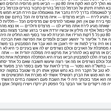
ושבע לילות עד שהביאו סופר טנק שמוריד 80 טון מים בכל 5 דקות הוא הול
 התורה תינתן על הכרמל ככרמל בהרים כתבור בהרים וככרמל בים יב
 ניסע לאנדים --- אני מזהיר אותך לגואטמלה בדרך לירח נחבר את גוואטמלה עם ה
ותגיע לירח --- תביא מרצדס --- איזה מרצדס זה הכל בחינם שם פס
ף בירח שם אין חוק שאסור להדפיס שם מדפיסים הכל ---חלליות ל--
אתה מגיע לירח אתה מודיע לנו --- מרצדס ודולרים --- אז נצא מהחובו
לף כפול אלף זה מיליון אז עכשיו יורדת אש כי ברגע שהבר מצווה נמצא 
אז הכל נהיה מוקף באש אז הביאו סופ(ר טנק) קוראים לזה סופר טנק 80 טון כל 5 דקות הוריד
 ר' אליעזר ור' יהושע יושבים ולומדים את הפרשה וזאת הברכה אש
 היה צריך למות אז יחי ראובן אז הוא עבר את הסמבטיון בני משה ש
 מסתכלת על האויבים וכולם נשרפים יש לה אש בעיניים כי היא לא 
בים אז מרקש באו להחריב את מרקש היה ממלכה יהודית אז --- אתה 
ו משם נערה הלכו לסמבטיון הביאו נערה היא הסתכלה הסתכלות אחת כ
כל וכולם נשרפים אז מה אני רוצה שיעשו תשובה שאם כל אחד יסתכל
--- בתשל"ה הוא נפטר --- צריך לראות עוד פעם בספר הרב מסעוד 
יע לא טוב על הקבר היה בא נחש ועוקץ אותו רק מי שטובל במקווה י
 הוא פגש את הברון רוטשילד אשתי לא מוכרת את התכשיטים אז הו
הוא רואה אחד סמוי עוקב אחריו 24 שעות אחרי זה הוא אמר בזכותך היה לי את השבת פעם 
ה ריקודים עד אור הבקר בלי הפסק רק ירקדו וישירו (הקהל: אמן) א