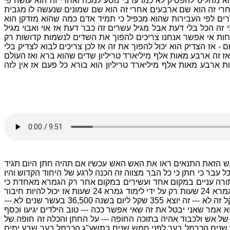
 מחליט להפסיק לא כמו ערבי נוסע למכה ואחרי זה הוא עושה פי
אחרי זה הוא שם ארבעים אחרי זה הוא שם שמונים שנעשה לו מגבית
ים לפי העבירות שהוא מכפיל כי תמיד אדם כמה שהוא מזדקן הוא
ה הכל בלי דעת אבל מגיל עשרים זה כבר דעת אז אוי ואבוי מגיל
וחות אי אפשר אנחנו צריכים להפוך את השדים לנשמות קדושות רק
- אז הצדיק הוא יכול להפוך את זה אז לכן צריכים לבוא לצדיק בלי
ת אז זה ארבע מאות אלף מיליארד טריליון שדים שהוא ברא ואז העולם
ת ארבע מאות אלף מיליארד טריליון הוא בורא כל פעם אז אין לזה
אש הזאת התנאים ראו את האש האש עכשיו אם תהיה חתן היום תגיד
בר כי חתן כי כל הבר מצווה זה הכנה לרגע של היחוד הקדוש והיו
ורה עניים במקום אחד ועשירים במקום אחר רק הגמרא מאחדת כי
שפתי כהן ישמרו דעת ותורה יבקשו מפיהו מה שמאחד חתן וכלה זה רק הגמרא --- בן אדם רוצה שיהיה חיבור חתן וכלה הוא חייב ללמוד גמרא 24 שעות רק על ידי לימוד גמרא 24 שעות אז יכול להיות חיבור
חתן וכלה ולכן מי שירצה תפילה לעשרה בנים שיכין 10,000 שקל עשרים ילדים 20,000 שקל אחרי שיכין יראה שיהיה לו לא שיכין כל יום שקל זה לא --- זה יוצא 355 שקל ליום בשנה 36,500 בעשר שנים לא ---
 1,080 ועוד --- זה עוד 15 אז זה 10,095 אז זה דיברתי עם עו"ד גדול הוא אמר שאני יבטל את זה שאי אפשר ככה --- טוב הילדים יגיעו וכסף
 של אש ולכבוד אהיה בתוכה החופה --- על החתן והכלה זה חופה של
ש שנים הכרמל בער לפני חמש שנים בתשע"ג הכרמל בער שבע ימים