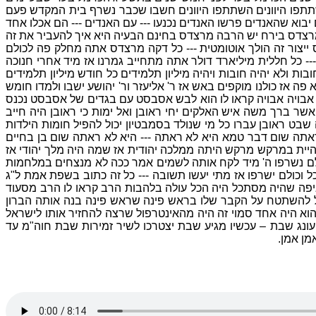
ך לים הוא לוקח איזה 80 טון --- הביאו מיוון מרוסיה הרוסים השתתפו היוונים השתתפו היוונים חשבו שכבר נשרף בית המקדש פעם
וא שהאנדים פרשו האנדים נכנעו --- עם האנדים --- הם אכלו אחד
ירח תביא חמש מרצדס בירח יש הרבה מרצדס בחינם הבעיה היא איך להעביר את זה
 ייצור זה הולך אוטומטית --- כל דקה מרצדס אתה מחלק פה לכולם
- כל חללית מיליארד דולר אתה מתחייב גמרנו אז מיד אחרי חנוכה
ת ולא יהיה חובות ויהיה מיליון תלמידים כל חודש מיליון תלמידים
פה אז כולנו מוקפים באש אז ר' אליעזר ור' יהושע ישבו ולמדו חומש
ו את הכינרת לא עזר בסוף הוא החליט זה היה אבויה אבויה קראו לו הוא לבש אסבסט עם בגדים של אסבסט נכנס
ר ברך משה איש האלקים יחי ראובן ואל ימות כי ראובן היה חייב
בט ראובן עברו כל מי שנולד בסמבטיון יכול להפיל חומות הילדות
ראתה שום דבר טמא היא לא ראתה --- היא לא ראתה שום בן בחיים
היית במרקש מרקש היתה ממלכה יהודית אז שמה היה מלך יהודי אז
ולם נשרפו ה' מיד לקח אותה לשמים אמר ככה לא מנצחים במלחמות
 וכולם ישרפו אז מתי יעשו תשובה --- כל זה כתוב בשפת אמת ל"ג
איפה שהיה מסתכל היה הכל עולה בלהבות הרב קראו לו הרב מסעוד
כול להשתטח על הקבר שלו בראש פינה שראש פינה בנה אותה הברון
א היה אחד סמוי זה היה מהאינטרפול שרצה להחזיר אותו לישראל
ראשונה בחיים הרגשתי עונג שבת – עכשיו מגיע שבת יצטרכו לשיר זמירות שבת חוה"מ עד
מן אמן.