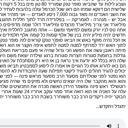
שלישית הם דווקא שמחו הם ראו שכל הכרמל עולה בלהבות לעתיד לבא
את השני האנדים זה מאד גבוה 7,000
אבל יש – מנהרה - לאמריקה --- בפלורידה תרד לתוך חללית תתגנב 
מיליארד אני צריך מיליארד מרצדס ומיליארד דולר שמה מדפיסים כס
אתה טס לניו יורק ומשם למיאמי ומשם --- אתה מתגנב לחללית ואיך ש
חדשים יהיה מיליון יהיה בנין של אלף קומות כל קומה אלף תלמידים א
לתוך האש ירד למרתף למטה למטה לחפש איפה הקצר אז הוא רואה את
מיתה ראובן עשה את הפשע הכי גדול שהיה אי פעם מבריאת העולם אז
גודלות בחומות סגורות חצרות סגורות ברגע שילדה יוצאת משם היא
שלה היא בכלל לא יודעת איך נראה בן אז היא רק מסתכלת על האוי
הם באו להרוג אותו כל הגויים אז אמרו לו ליסוע לסמבטיון תביא
יכולים להגיד תהלים להגיד ליקוטי תפילות שעה התבודדות לא להסת
הוא נפטר לפני שנולדתם מסעוד הרב מסעוד מראש פינה --- לפני ש
והוא והוא מהקבר שלו היה יוצאים נחשים ולא מזיקים מי שהיה מג
רוטשילד ראש פינה ומשמר הירדן האשה מכרה את התכשיטים שלה אז
עלה על האניה אז 
הבוקר יהיה ריקודים הרב כבר משוחרר בשבת הרב כבר משוחרר יהיה פ
יתגדל ויתקדש...