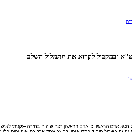
ות
יט"א ובמקביל לקרוא את התמלול השלם
ד
 חטא אדם הראשון כי אדם הראשון רצה שיהיה בחירה –(קניתי לאיש ה
נה זה בשביל היחוד הקדוש והיו לבשר אחד אבל רק שזה יהיה בלי תאו