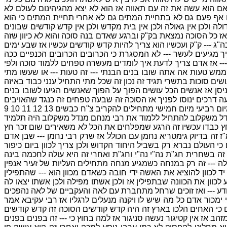
אם הוא עשה את זה עם תאווה אז הוא לא יצא מהגיהינום לעולם לא
ם אף פעם גם לא בתחיית המתים גם לא אחרי תחיית המתים כי הוא
ולכן אין גאולה ולכן אין בית מקדש ולכן אין קדש קודשים שבונים
כל הסוכה נמצאת בק"ק וברגע שאדם בנה סוכה והוא לא כיוון שזה
"ג --- ק"ק ועכשיו הוא צריך להיות קדש קודשים עכשיו אז שבע ימים
מגיעים לעשר --- לא המסגרת כי הכרובים הכרובים הכנפיים ככה
-- אז אדם צריך לדעת איך לומדים מעשרה טפחים ללמוד סוכה ולפי
 ממש טעות אה אתה שובו בנים הבנתי --- זה טעות --- או שעשו מתי
שים סוכות בתשרי תגיד זה נכון זה שכל מתי התחיל ענני כבוד באיזה
ניסן אז אנשים הכל עושים הפוך על הפוך שאנשים הגיעו לשובו בנים
 דרכים ינוסו לפניך אז הסוכה זה שבעה טפחים זה כנגד שהאויבים
ירוצו -- בשבע דרכים ינוסו קראנו בכי תבוא צ"ח בכי תבוא קראנו צ"ח וצ"ח למה כי תבוא זה צ"ח? צ"ח קללות ועכשיו מביאים צ"ח כבשים מיום רביעי מיום חמישי מתחילים להקריב צ"ח כבשים 13 12 11 10 9
 מנדל משקלוב להתחיל ללמוד את רבי מנחם מנדל משקלוב היה תלמיד
ץ כבדו עכשיו זה הרגע שמפלחים את הכל לא משאירים שום זכר חץ
ז זה בדיוק גימטריא נחמן עם הכולל אז שרק רבי נחמן --- שבן אדם
כי העולם נברא רק בשביל היחוד הקדוש ולכן צריך לכוון ביום כיפור
 זה בשחרית חג"ת נה"י נה"י וחג"ת ואחרי זה היא עולה לחכמה בינה
ה --- זה רק במנחה כשמגיע מנחה מתחילים העליות של זעיר אנפין
ד לכוון להוציא את האשה ידי חובה כשאדם מכוון הוא --- שהתפילין
 לכוון את הכוונה שבתפילין אז ולכן אשתו מפילה ולכן אשתו יצאו לה
ן יודע --- ואז זוכים שרחל מתחברת עם לאה והעקביים של לאה נהפכים
מכור אדם כל מה שיש לו ויקנה מנעלים לרגליו אז רבי עקיבא אמר
ם כי האחים הלכו בארץ זה היה קדש קודשים הסוכה זה קדש קודשים
הב אז אין קטיגור נעשה סניגור אז למה בחוץ כי --- זה בפנים בפנים