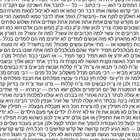
המתים כי הוא --- כי כתוב --- כל --- לחבר את השכינה עם הקב"ה ו
י קדוש ועושה אותו דבר הכי טמא אז הוא לא יכול לצאת מהגיהינו
האלקים לוקח את –(הבשר?) הופך אותו לדבר טמא לטומאה הכי גדולה 
דים מקדש קודשים אחת אחת ואחת אחת ושתיים אחת ושלוש טפחים אז 
שבונים סוכה צריך לכוון שזה ק"ק כמו ק"ק ממש והבן אדם הוא כמו הכה
כרובים זה עשר למה הכרובים זה עשר? למה זה עשר? זה הארון איך 
 לא מהארון לא מזה אנשים לומדים לא יודעים מה הם לומדים בכלל --
סוכות כפשוטו אז --- מתי אתם עושים סוכות? מה בתשרי? לא זה טעות
ו בנים מבולבלים תמיד ידעתי שהם מבולבלים למה אתה שובו בנים הם עו
 אדם לא יודע אז הוא תמיד כשר תמיד --- אז הענני כבוד התחיל מט"ו 
אז הכל האשה נקנית האשה לא נקנית זה בדרך אחד יבואו אליך ובשבעה
זה מביא מביא --- רבי מנחם מנדל משקלוב על כל פנים --- רבי מנחם
ולמה זה ח"ץ עד יפלח חץ כבדו כי עכשיו מפלחים את הכבד מפלחים ח
 ולכן זה צ"ח כבשים וזה צ"ח קללות --- מ"ט ועוד צ"ח זה בדיוק קמ"
ש ההפטרה של יום הכיפורים וכולם ישא הרוח --- יבחרהו --- פי שתיים 
יא עולה לכתר דבינה ואחרי זה בברכו היא עולה למלכות דבינה ואחרי
ה בינה ובכתר היא עולה לכתר של זעיר אנפין לכתר הבינה היא עול
 אין לה תפילין אין לה ציצית הכל היא מקבלת מבעלה --- תפילין של י
אדם לא מכוון את זה אז לא יהיה לו ילדים אף פעם הילדים --- לא יודע
- כשהוא מניח את התפילין אז אם אדם יודע איך לכוון כשהוא מניח תפילי
נעל כל העבודה להפוך את הכתר לנעל ולכן אביון בעבור נעליים כי י
ים --- הוא הגיע לכזה קדושה של קדש קודשים כי הכל היה קדש קודשי
ס אין קטיגור נעשה סניגור למה הוא לא הלך בגדי זהב כי העגל היה מז