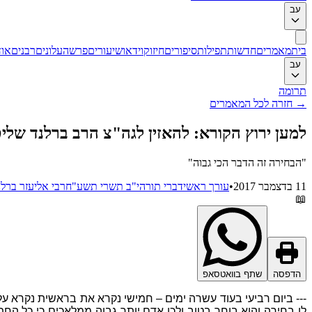
עב
בית
מאמרים
חדשות
תפילות
סיפורים
חיזוק
וידאו
שיעורים
פרשה
עלונים
רבנים
אוד
עב
תרומה
→
חזרה לכל המאמרים
למען ירוץ הקורא: להאזין לגה"צ הרב ברלנד של
"הבחירה זה הדבר הכי גבוה"
11 בדצמבר 2017
•
עורך ראשי
דברי תורה
י"ב תשרי תשע"ח
רבי אליעזר ברלנ
📖
הדפסה
שתף בוואטסאפ
--- ביום רביעי בעוד עשרה ימים – חמישי נקרא את בראשית נקרא על
לו בחירה והוא בוחר בטוב ולכן אדם יותר גבוה ממלאכים כי כל החתו