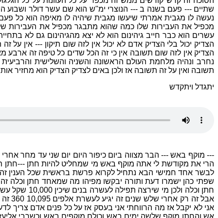
הסוכה זה קדש קודשים ממש זה מכפר על כל העוונות על כל הגלגו
שתיים --- פעם בשנה ב --- הנוצרי ימ"ש הוא שם עשר דולר ושבוע 
נעשה לו מגבית אמרתי שיעשו מגבית שיהיה לו מאיפה הוא כל פעם
מכפיל את העבירות שלו כמה שהוא מתבגר מכפיל את העבירות שלו י
עשרים הוא כבר חייב גיהינום הוא לא יצא מהגיהינום גם לא בתחי
הצדיק יכול בלי הצדיק אדם לא יכול אין לזה שום תיקון --- אין על
הצדיק אין לזה שום תשובה אין כי זה הכל שדים כל טיפה זה ארבע מאו
נחרב ונהיה מלחמת העולם הראשונה והשניה והשלישית והרביעית ---
תשובה ואין על זה תשובה אז ולכן באים לצדיק הצדיק הוא מחזיר אות
יתגדל ויתקדש
--- מוקף באש --- הבר מצווה ביום כיפור היום יום שני עד מחר 
הרי את מקודשת לי אתה מוקף באש מי שמחליט להיות חתן ---חתן תה
לבשר אחד חמישי הבא נתחיל לקרוא פרשת בראשית שכל הענין זה 
אני לא יקבל אז מה הרווחתי אני בעסק אז על כל פנים אדם צריך לד
אש והחתן מוקף שלשה ימים באש וכולם מוקפים באש וכשרבי אליעז