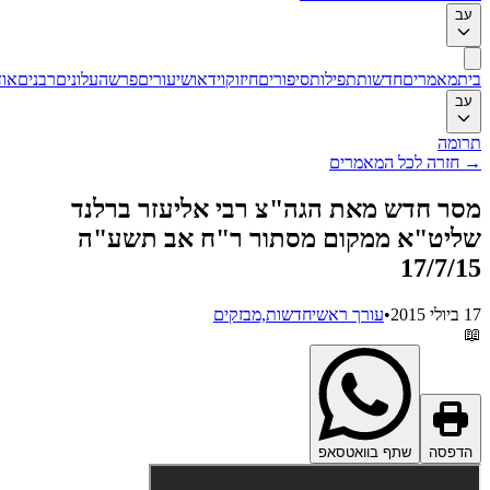
ב
ת
מאמרים
חדשות
תפילות
סיפורים
חיזוק
וידאו
שיעורים
פרשה
עלונים
רבנים
אודות
ב
ומה
חזרה לכל המאמרים
ר חדש מאת הגה"צ רבי אליעזר ברלנד
יט"א ממקום מסתור ר"ח אב תשע"ה
17/7/
201
•
עורך ראשי
חדשות,מבזקים
דפסה
שתף בוואטסאפ