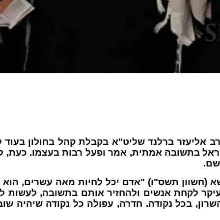
אתחנן, ה- 24.7.18, כ"ק הגה"צ הרב אליעזר ברלנד שליט"א בקבלת ק
אל בתשובה אמתית, אמר ופעל רבות בעצמו. כעת, למ
שם.
(חשוון תשס"ו) "אדם יכל לחיות מאה עשרים, הוא ל
קר לקחת אנשים ולהחזיר אותם בתשובה, לעשות להם
שרון, בכל נקודה. חדרה, עפולה כל נקודה שיהיה שו