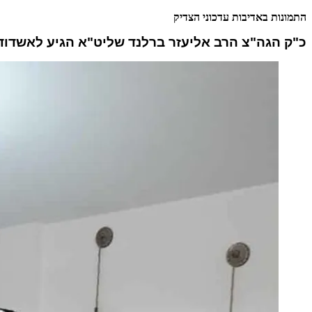
התמונות באדיבות עדכוני הצדיק
כ"ק הגה"צ הרב אליעזר ברלנד שליט"א הגיע לאשדוד,