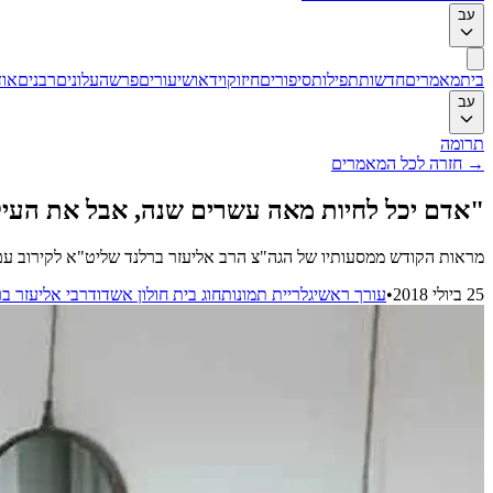
עב
בית
מאמרים
חדשות
תפילות
סיפורים
חיזוק
וידאו
שיעורים
פרשה
עלונים
רבנים
אוד
עב
תרומה
→
חזרה לכל המאמרים
"אדם יכל לחיות מאה עשרים שנה, אבל את העי
מראות הקודש ממסעותיו של הגה"צ הרב אליעזר ברלנד שליט"א לקירוב עם 
25 ביולי 2018
•
עורך ראשי
גלריית תמונות
חוג בית חולון אשדוד
רבי אליעזר בר