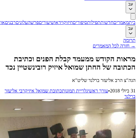
ב
ת
מאמרים
חדשות
תפילות
סיפורים
חיזוק
וידאו
שיעורים
פרשה
עלונים
רבנים
אודות
ב
ומה
חזרה לכל המאמרים
אות הקודש ממעמד קבלת הפנים וכתיבת
תובה של החתן שמואל איזיק רובינשטיין נכד
ה"צ הרב אליעזר ברלנד שליט"א
201
•
עורך ראשי
גלריית תמונות
כתובת שמואל איזיק
רבי אליעזר
לנד