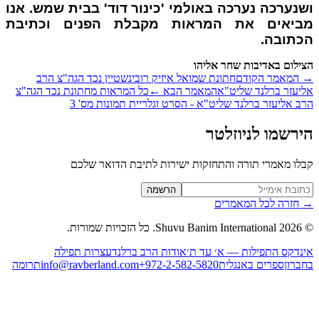
נערכה נערכה באולמי 'כינור דוד' בבית שמש. אנו
ביאים את המראות מקבלת הפנים וכתיבת
תובה.
ילום באדיבות שחר אליהו
המאמר הקודם
חתונת שמואל איזיק רובינשטיין נכד הגה"צ הרב
יעזר ברלנד שליט"א
המאמר הבא
←
כל המראות מחתונת נכד הגה"צ
ב אליעזר ברלנד שליט"א - הסרט וגלריית תמונות מס' 3
רשמו לניוזלטר
לו מאמרי תורה והתחזקות ישירות לתיבת הדואר שלכם
Website (leave blan
הרשמה
חזרה לכל המאמרים
2026
Shuvu Banim International.
כל הזכויות שמורות.
נדקס התפילות — א׳ עד ת׳
אודות הרב ברלנד
עצרות תפילה
ברון
ספרים באנגלית
+972-2-582-5820
info@ravberland.com
תרומה