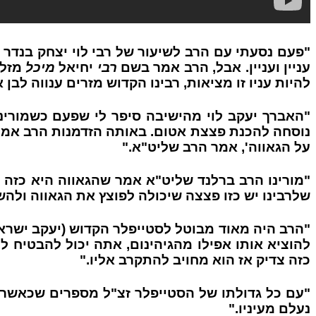
"פעם נסעתי עם הרב לשיעור של רבי לוי יצחק בנדר
עניין ועניין. אבל, הרב אמר בשם
רבי
יחיאל
מיכל
מזלו
להיות עניו זו מציאות, רבינו הקדוש מזרים ענווה לבן 
נוסחה להכנת פצצת אטום. באותה הזדמנות הרב אמר ל
על הגאווה', אמר הרב שליט"א."
"מורינו הרב ברלנד שליט"א אמר שהגאווה היא כזה 
שלרבינו יש כזו פצצה שיכולה לפוצץ את הגאווה ולהש
"הרב היה מאוד מבוטל לסטייפלר הקדוש (יעקב ישראל 
להוציא אותו אפילו מהגיהינום, אתה יכול להבטיח ל
כזה צדיק אז הוא מחויב להתקרב אליו."
נעלם מעיניו."