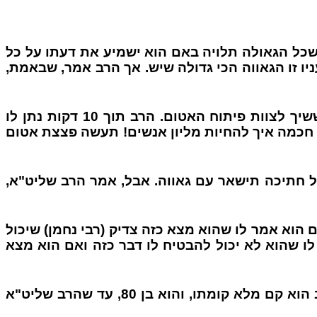
שכל הגאולה תלויה באם הוא ישמיע את דעתו על כל
יו זו הגאווה הכי גדולה שיש. אך הרב אמר, שבאמת,
"האברך יעקב לוי מהישיבה סיפר לי שפעם כשמורינו הרב ברלנד שליט"א היה בארה"ב הוא פגש מדען ששיך לצוות פיתוח האטום. הרב תוך 10 דקות נתן לו
ש חכמה איך להחיות מליון אנשים! תעשה פצצת אטום
ל חתיכה תישאר עם גאווה. אבל, אמר הרב שליט"א,
 הוא אמר לו שהוא מצא כזה צדיק (רבי נחמן) שיכול
לו שהוא לא יכול להבטיח לו דבר כזה ואם הוא מצא
"עם כל גדולתו של הסטייפלר זצ"ל מספרים שכאשר הוא ראה את מורינו הרב ברלנד שליט"א עובר ברחוב הוא קם מלא קומתו, והוא בן 80, עד שהרב שליט"א