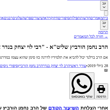
עב
בית
מאמרים
חדשות
תפילות
סיפורים
חיזוק
וידאו
שיעורים
פרשה
עלונים
רבנים
אוד
עב
תרומה
→
חזרה לכל המאמרים
הרב נחמן הורביץ שליט"א - "רבי לוי יצחק בנדר 
אם הרב ברלנד יכול להביא את תלמידיו לדרגה כזו סימן שהוא עצמו במדרג
28 ביולי 2019
•
עורך ראשי
הרב לוי יצחק בנדר
הרב נחמן הורביץ
סיפורי ניסים
📖
הדפסה
שתף בוואטסאפ
אחרי הצלחת
השיעור הקודם
של הרב נחמן הורביץ ש