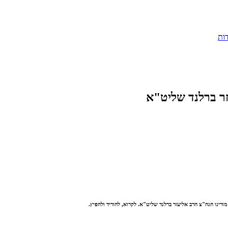
ות
זר ברלנד שליט"א