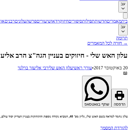
עב
בית
מאמרים
חדשות
תפילות
סיפורים
חיזוק
וידאו
שיעורים
פרשה
עלונים
רבנים
אוד
עב
תרומה
→
חזרה לכל המאמרים
עלון האש שלי - חיזוקים בעניין הגה"צ הרב אליע
20 באוקטובר 2017
•
עורך ראשי
עלון האש שלי
רבי אליעזר ברלנד
📖
הדפסה
שתף בוואטסאפ
עלון נחמד למראה בשם האש שלי, גליון מס' 40, המביא נקודה נוספת והתחזקות בעניין הצדיק יסוד עולם, מורינו הגה"צ הרב אליעזר ברלנד שליט"א. לקרוא, להוריד ולהפיץ.
להורדת המסמך