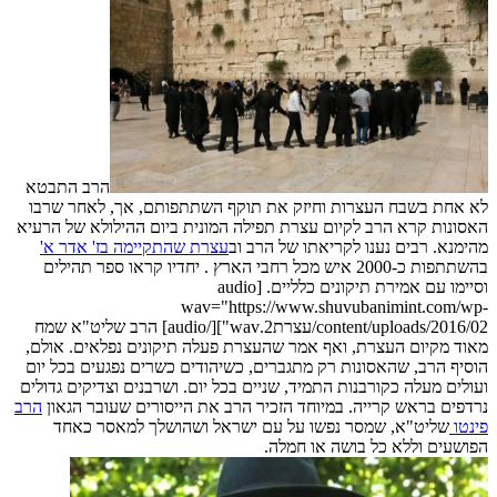
הרב התבטא
 אחת בשבח העצרות וחיזק את תוקף השתתפותם, אך, לאחר שרבו
סונות קרא הרב לקיום עצרת תפילה המונית ביום ההילולא של הרעיא
ימנא. רבים נענו לקריאתו של הרב וב
עצרת שהתקיימה בז' אדר א'
בהשתתפות כ-2000 איש מכל רחבי הארץ . יחדיו קראו ספר תהילים
וסיימו עם אמירת תיקונים כלליים. [audio
wav="https://www.shuvubanimint.com/w
content/uploads/2016/02/עצרת2.wav"][/audio] הרב שליט"א שמח
וד מקיום העצרת, ואף אמר שהעצרת פעלה תיקונים נפלאים. אולם,
סיף הרב, שהאסונות רק מתגברים, כשיהודים כשרים נפגעים בכל יום
ולים מעלה כקורבנות התמיד, שניים בכל יום. ושרבנים וצדיקים גדולים
דפים בראש קרייה. במיוחד הזכיר הרב את הייסורים שעובר הגאון
הרב
נטו
שליט"א, שמסר נפשו על עם ישראל ושהושלך למאסר כאחד
ושעים וללא כל בושה או חמלה.