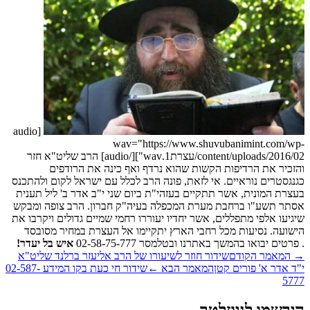
[audio
wav="https://www.shuvubanimint.com/w
content/uploads/2016/02/עצרת1.wav"][/audio] הרב שליט"א חזר
זכיר את הרדיפות הקשות שהוא נרדף ואף כינה את הרודפים
נגסטרים נוראיים. אי לזאת, פונה הרב לכלל עם ישראל לקום ולהתכנס
צרת המונית, אשר תתקיים בעזהי"ת ביום שני י"ב אדר ב' ליל תענית
תר תשע"ו ברחבת מערת המכפלה בעיה"ק חברון. הרב צופה ומבקש
גיעו אלפי מתפללים, אשר יחדיו יעוררו רחמי שמיים גדולים ויקרבו את
שועה. נסיעות מכל רחבי הארץ יתקיימו אל העצרת במחיר מסובסד
רטים יבואו בהמשך באתרנו ובטלמסר 02-58-75-777
איש בל יעדר
!
המאמר הקודם
שידור חוזר לשיעורו של הרב אליעזר ברלנד שליט"א
ד אדר א' פורים קטן
המאמר הבא
←
שידור חי כעת בקו המידע 02-587-
57
רשמו לניוזלטר