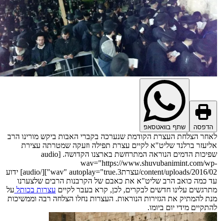
דפסה
שתף בוואטסאפ
חר הצלחת העצרת הקודמת שנערכה בקברי האבות ביקש מורינו הרב
יעזר ברלנד שליט"א לקיים עצרת תפילה וזעקה שמטרתה עצירת
שפיכות הדמים הנוראה המתרחשת בארצנו הקדושה. [audio
wav="https://www.shuvubanimint.com/w
content/uploads/2016/02/עצרת3.wav" autoplay="true"][/audio] ידוע
 כמה כואב הרב שליט"א את כאבם של הקרבנות הרבים שלצערנו
רגשים עלינו חדשים לבקרים, לכן, קרא בעבר לקיים
עצרות בכותל
על
ת להמתיק את הגזירות הנוראות. העצרות נחלו הצלחה רבה וממשיכות
תקיים מידי יום ביומו.