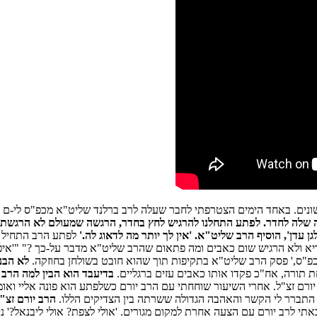
ים שונים. באחד הימים הצטרפתי לחבר שעלה לרב ברלנד שליט"א מכפ"ס לי-ם
ה שלה לחדר. לפתע התחלנו להרגיש לחץ בחדר, הרגשה שמעולם לא הרגשתי
 עדן', הוסיף הרב שליט"א. 'אין לך יותר מה לדאוג לה.'
לפתע הרב התחיל לד
בריא ולא הרגיש שום כאבים ומה פתאום שהרב שליט"א מדבר על-כך ?" "'אי
ם בכפ"ס,' פסק הרב שליט"א בתקיפות תוך שהוא חובט בשולחן בחוזקה.
לא הבנת
 תורה, אח"כ פקדו אותו כאבים עזים ברגליים.
בדיעבד הוא הבין למה הרב ש
ורם זצ"ל. אחרי השיעור שוחחתי עם הרב יורם כשלפתע הוא פונה אליי ואומר 
התברר לי הקשר והאהבה הגדולה ששרתה בין הצדיקים הללו.
הרב יורם זצ"
תי לרב יורם עם הצעה אחרת למקום מגורים. 'אולי לצפת? אולי ליבנאל?' ני