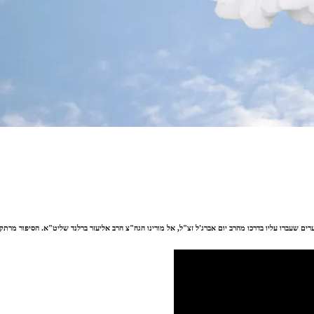
ים שעברו עליו בדרכו מהרב יום אברג'ל זצ"ל, אל מורינו הגה"צ הרב אליעזר ברלנד שליט"א. הסיפור מרתק,