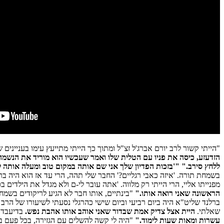
"הייתי קשור לרב יורם אברג'ל זצ"ל ומתוך כך הייתי מתייעץ עימו בעניינ
הזדעזע, כיסה את פניו עם הטלית שלו ואמר שעכשיו הוא מוריד את הנשמ
ללחץ סירב."
"'בזכות הפדיון שלך אני שם אותה במקום טוב ומעלה אותה לגן
בשמחת תורה. 'איזה כאבי רגליים?' החבר שלי תהה, הרי עד אז הוא היה 
מפנייתו אליי, הרי הייתי רק מלווה. 'אתה עובר לי-ם ולא מגדל את הילדי
הראשונה שאני רואה אותו."
"בינתיים, אותו חבר לא הגיע לריקודים בשמחת
ברלנד שליט"א היה ביום רביעי וביום שישי כהרגלי נסעתי לשיעורו של הרב י
שאלתי.
היית אצל צדיק אמת שבדור שאני אוהב אותו אהבת נפש.
בדיעבד 
עשרות ומאות שעות לימוד."
"היה לי קשה להשלים עם הגזירה, בכל פעם בא