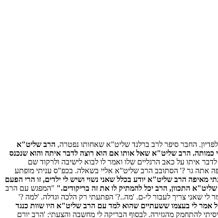
 לפדיון. החבר סיפר לרב ברלנד שליט"א שאחותו נפטרה,
הרב שליט"א
 כמותה. הרב שליט"א שאל אותו אם הוא רוצה לדבר איתה והוא שנכנס
בר איתו על כאב הרגליים שלו ואמר לו לבוא לישיבה ולרקוד שם
פה אתה גר ?' הסתובב הרב שליט"א אליי בשאלה. בכפ"ס עניתי מופתע
י מאיפה הרב שליט"א יודע בכלל שאני נשוי ושיש לי ילדים, זו הרי הפעם
ליט"א התכוון, הרב יכל להמתיק לו את זה בריקודים."
"המפגש עם הרב
לי שאני צריך לעבור לי-ם. 'מה..?' הפתעתי רק הלכה וגדלה. 'למה ?'
ל אמר לי בעצמו ששעתיים שהוא למד עם הרב שליט"א היו שוות כנגד
סיתי להתחמק מהגזירה. לבסוף הבריקה לי מחשבה והצעתי: 'הרב יורם