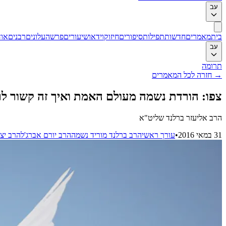
עב
בית
מאמרים
חדשות
תפילות
סיפורים
חיזוק
וידאו
שיעורים
פרשה
עלונים
רבנים
אוד
עב
תרומה
→
חזרה לכל המאמרים
צפו: הורדת נשמה מעולם האמת ואיך זה קשור לרב
הרב אליעזר ברלנד שליט"א
31 במאי 2016
•
עורך ראשי
הרב ברלנד מוריד נשמה
הרב יורם אברג'ל
הרב יצ