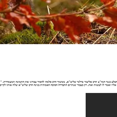
לע כנגד הגה"צ הרב אליעזר ברלנד שליט"א, ממשיך הרב סלמה להאיר עבורנו את התמונה המצמררת. "תו
ר אליו ואמר לו לעשות זאת. רק כעבור שנתיים התבררה הסיבה האמתית בגינה הרב שליט"א שלח אותו לקיי