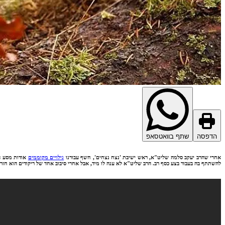
הדפסה
שתף בוואטסאפ
אחרי שהרב יעקב סלמה שליט"א, ראש ישיבת 'נצח נצחים', חשף עבורנו
גילויים מקוממים
אודות מסע הב
להשתתף בה בעבור בצע כסף רב. הרב שליט"א לא ענה לו מיד, אבל אחרי סיבוב אחד של ריקודים הוא חז