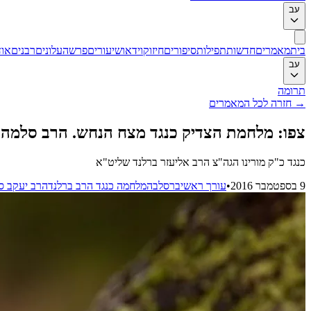
עב
בית
מאמרים
חדשות
תפילות
סיפורים
חיזוק
וידאו
שיעורים
פרשה
עלונים
רבנים
אוד
עב
תרומה
→
חזרה לכל המאמרים
צפו: מלחמת הצדיק כנגד מצח הנחש. הרב סלמה 
כנגד כ"ק מורינו הגה"צ הרב אליעזר ברלנד שליט"א
9 בספטמבר 2016
•
עורך ראשי
ברסלב
המלחמה כנגד הרב ברלנד
הרב יעקב ס