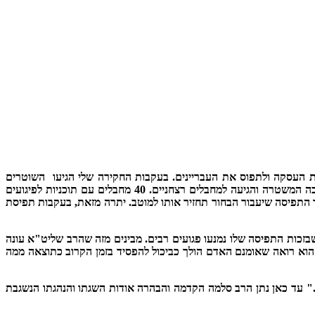
ת העסקה ולתפוס את העבריינים. בעקבות החקירה שלי הגיעו השוטרים
לעבריינים, אך למעשה הם הגיעו להרבה יותר מזה. העסקה כמובן לא הצליחה, אבל החקירה שהתחילה איתי המשיכה והסתעפה ומהעבריינים המשיכה המשטרה והגיעה למחבלים רצחניים. 40 מחבלים עם תוכניות לפיגועים
התפיסה שיעבור הבחור תחזיר אותו למוטב. יתרה מזאת, בעקבות תפיסת
כות התפיסה שלו נמנעו פגועים רבים. מבינים מזה שהרב שליט"א עונה
. הוא רואה שאומנם האדם הולך כביכול להפסיד בזמן הקרוב כתוצאה ממה
" עד כאן נתן הרב סלמה הקדמה והבהרה אודות השגתו והנהגתו הנשגבת