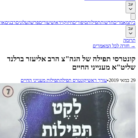
ב
ת
מאמרים
חדשות
תפילות
סיפורים
חיזוק
וידאו
שיעורים
פרשה
עלונים
רבנים
אודות
ב
ומה
חזרה לכל המאמרים
נטרסי תפילה של הגה"צ הרב אליעזר ברלנד
יט"א מענייני החיים
201
•
עורך ראשי
קונטרס תפילה
תפילות מענייני החיים