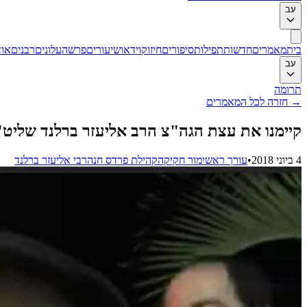
עב
בית
מאמרים
חדשות
תפילות
סיפורים
חיזוק
וידאו
שיעורים
פרשה
עלונים
רבנים
אוד
עב
תרומה
→
חזרה לכל המאמרים
קיימנו את עצת הגה"צ הרב אליעזר ברלנד שליט"א
4 ביוני 2018
•
עורך ראשי
מור חקיקה
קהילת פרדס חנה
רבי אליעזר ברלנד