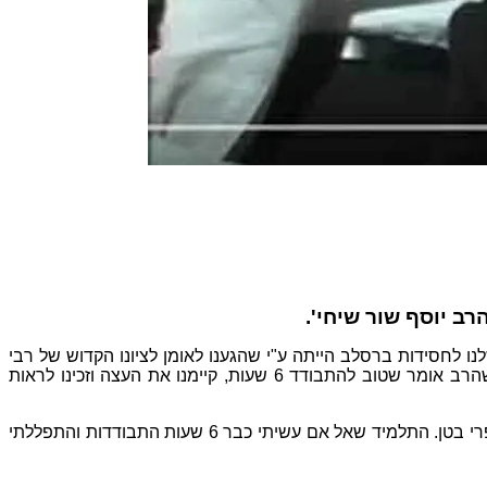
ב יוסף שור שיחי'.
ו לחסידות ברסלב הייתה ע"י שהגענו לאומן לציונו הקדוש של רבי
נחמן. העניין המפתיע שבתחילה נסענו בכלל בכדי לבלות, היינו חילונים, אך שם התוודענו לעצות של הרב ברלנד שליט"א. אח"כ גילנו שהרב אומר שטוב להתבודד 6 שעות, קיימנו את העצה וזכינו לראות
"הנס הראשון שהיה לנו עם הרב ברלנד שליט"א התרחש לאחר שיחה עם אחד מתלמידי הרב שליט"א לו סיפרנו ששנים רבות לא זכינו לפרי בטן. התלמיד שאל אם עשיתי כבר 6 שעות התבודדות והתפללתי