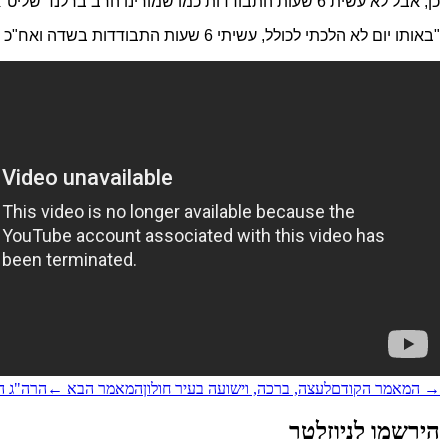
כן, אבל לא עשית 6 שעות התבודדות כמו שמורינו הרב ברלנד שליט"א אומר! "הוא המשיך להקשות".
"באותו יום לא הלכתי לכולל, עשיתי 6 שעות התבודדות בשדה ואח"כ הוספתי את השעת התבודדות הקבועה שלי. למחרת גם אשתי עשתה 6 שעות התבודדות ובאופן פלא אחרי שבוע נפקדנו וזכינו לפרי בטן."
→
המאמר הקודם
לעצה, ברכה, וישועה בעיר חולון
המאמר הבא
←
הרה"ג ה
הירשמו לניוזלטר