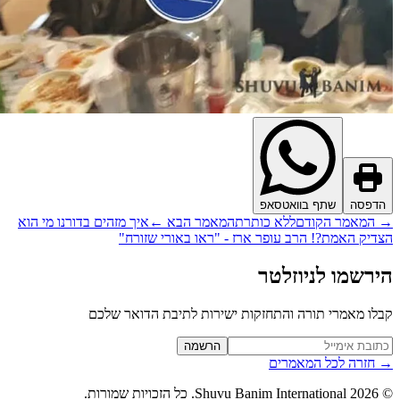
דפסה
שתף בוואטסאפ
המאמר הקודם
ללא כותרת
המאמר הבא
←
איך מזהים בדורנו מי הוא
דיק האמת?! הרב עופר ארז - "ראו באורי שזורח"
רשמו לניוזלטר
לו מאמרי תורה והתחזקות ישירות לתיבת הדואר שלכם
Website (leave blan
הרשמה
חזרה לכל המאמרים
2026
Shuvu Banim International.
כל הזכויות שמורות.