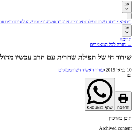
עב
בית
מאמרים
חדשות
תפילות
סיפורים
חיזוק
וידאו
שיעורים
פרשה
עלונים
רבנים
אוד
עב
תרומה
→
חזרה לכל המאמרים
שידור חי של תפילת שחרית עם הרב עכשיו מהולנ
10 במאי 2015
•
עורך ראשי
חדשות
מבזקים
📖
הדפסה
שתף בוואטסאפ
תוכן בארכיון
Archived content