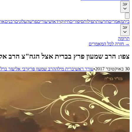
עב
בית
מאמרים
חדשות
תפילות
סיפורים
חיזוק
וידאו
שיעורים
פרשה
עלונים
רבנים
אוד
עב
תרומה
→
חזרה לכל המאמרים
צפו: הרב שמעון פרץ בברית אצל הגה"צ הרב אל
30 באוקטובר 2017
•
עורך ראשי
ברית מילה
הרב שמעון פרץ
רבי אליעזר ברלנ