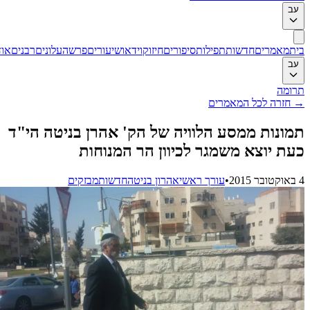
ב
ת
מאמרים
חדשות
תפילות
סיפורים
חיזוק
וידאו
שיעורים
פרשה
עלונים
רבנים
אודות
ב
ומה
חזרה לכל המאמרים
ונות ממסע הלוויה של הק' אהרן בניטה הי"ד
ת יוצא משמגר לכיוון הר המנוחות
•
עורך ראשי
אהרון בניטה
חדשות
מבזקים