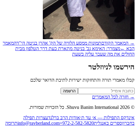
המאמר הקודם
תמונות ממסע הלוויה של הק' אהרן בניטה הי"ד
המאמר
א
←
מצמרר: האימא גב' בניטה מתארת כעת דרך הטלפון מבית
ולים את מה שעבר עליה בשעת
רשמו לניוזלטר
לו מאמרי תורה והתחזקות ישירות לתיבת הדואר שלכם
Website (leave blan
הרשמה
חזרה לכל המאמרים
2026
Shuvu Banim International.
כל הזכויות שמורות.
נדקס התפילות — א׳ עד ת׳
אודות הרב ברלנד
עצרות תפילה
ברון
ספרים באנגלית
+972-2-582-5820
info@ravberland.com
תרומה