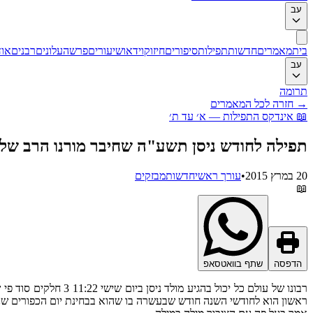
עב
בית
מאמרים
חדשות
תפילות
סיפורים
חיזוק
וידאו
שיעורים
פרשה
עלונים
רבנים
אוד
עב
תרומה
→
חזרה לכל המאמרים
📖
אינדקס התפילות — א׳ עד ת׳
תפילה לחודש ניסן תשע"ה שחיבר מורנו הרב של
20 במרץ 2015
•
עורך ראשי
חדשות
מבזקים
📖
הדפסה
שתף בוואטסאפ
רבונו של עולם כל יכ
ראשון הוא לחודשי השנה חודש שבעשרה בו שהוא בבחינת יום הכפורים שנ