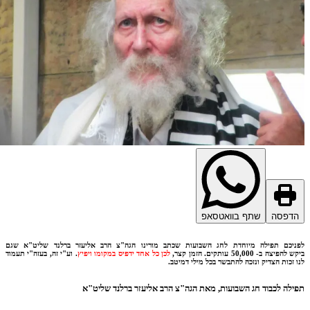
דפסה
שתף בוואטסאפ
יכם תפילה מיוחדת לחג השבועות שכתב מורינו הגה"צ הרב אליעזר ברלנד שליט"א שגם
פיצה ב- 50,000 עותקים. הזמן קצר,
לכן כל אחד ידפיס במקומו ויפיץ
. וע"י זה, בעזה"י תעמוד
 זכות הצדיק ונזכה להתבשר בכל מילי דמיטב.
לה לכבוד חג השבועות, מאת הגה"צ הרב אליעזר ברלנד שליט"א