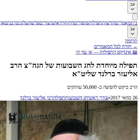
ב
ת
מאמרים
חדשות
תפילות
סיפורים
חיזוק
וידאו
שיעורים
פרשה
עלונים
רבנים
אודות
ב
ומה
חזרה לכל המאמרים
אינדקס התפילות — א׳ עד ת׳
ילה מיוחדת לחג השבועות של הגה"צ הרב
יעזר ברלנד שליט"א
 ביקש להפיצה ב- 50,000 עותקים
201
•
עורך ראשי
חג השבועות
תפילה
רבי אליעזר ברלנד