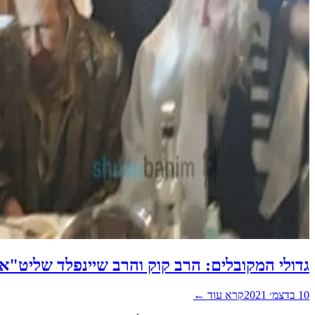
גדולי המקובלים: הרב קוק והרב שיינפלד שליט"א
10 בדצמ׳ 2021
קרא עוד ←