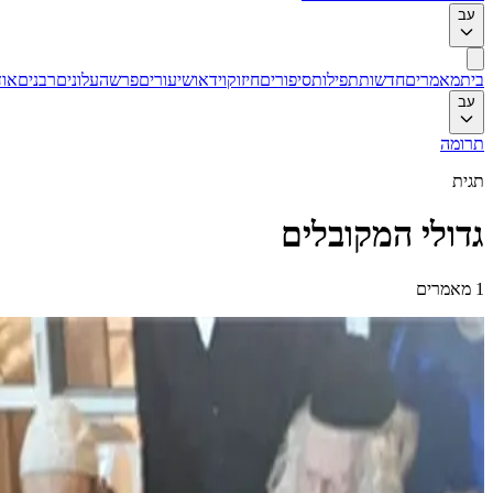
עב
בית
מאמרים
חדשות
תפילות
סיפורים
חיזוק
וידאו
שיעורים
פרשה
עלונים
רבנים
אוד
עב
תרומה
תגית
גדולי המקובלים
1
מאמרים