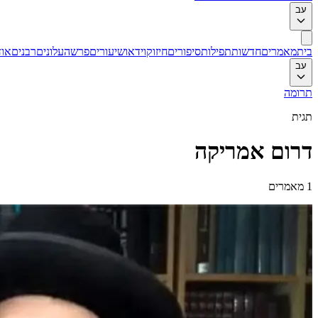
עב
בית
מאמרים
חדשות
תפילות
סיפורים
חיזוק
וידאו
שיעורים
פרשה
עלונים
רבנים
אוד
עב
תרומה
תגית
דרום אמריקה
1
מאמרים