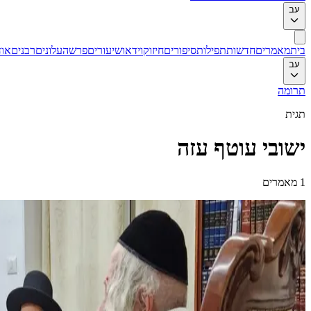
עב
בית
מאמרים
חדשות
תפילות
סיפורים
חיזוק
וידאו
שיעורים
פרשה
עלונים
רבנים
אוד
עב
תרומה
תגית
ישובי עוטף עזה
1
מאמרים