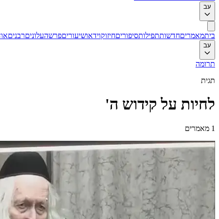
עב
בית
מאמרים
חדשות
תפילות
סיפורים
חיזוק
וידאו
שיעורים
פרשה
עלונים
רבנים
אוד
עב
תרומה
תגית
לחיות על קידוש ה'
1
מאמרים