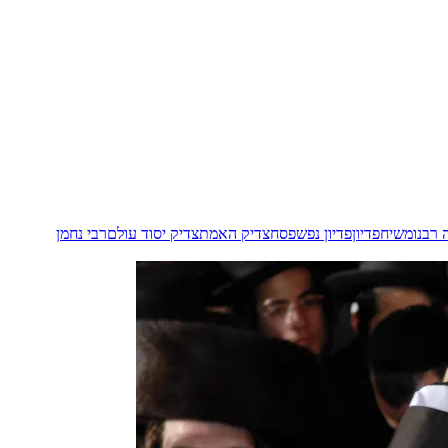
רבנו
משיח
פדיון
פדיון נפש
פסח
צדיק האמת
צדיק יסוד עולם
רבי נחמן