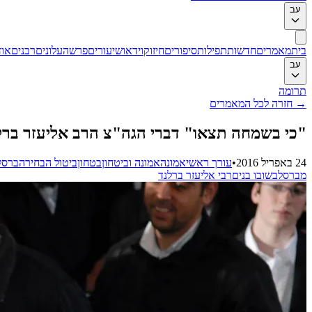
עב
בית
מאמרים
חדשות
תפילות
סיפורים
חיזוק
וידאו
שיעורים
פרשה
עלונים
רבנים
אוד
עב
תרומה
→
חזרה לכל המאמרים
"כי בשמחה תצאו" דברי הגה"צ הרב אליעזר ברל
24 באפריל 2016
•
עורך ראשי
אמונה
אמונה וביטחון
בטחון
ביטול הבחירה
ברסל
מברסלב
שובו בנים
רבי אליעזר ברלנד