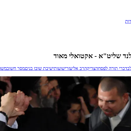
ות
נד שליט"א - אקטואלי מאוד
ב
דברי תורה לפסח
הצדיק
הרב אליעזר
ישועות
ישיבת שובו בנים
מסר חשוב
משה 