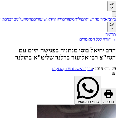
ב
ת
מאמרים
חדשות
תפילות
סיפורים
חיזוק
וידאו
שיעורים
פרשה
עלונים
רבנים
אודות
ב
ומה
חזרה לכל המאמרים
ב יחיאל בוסי מנתניה בפגישה היום עם
ה"צ רבי אליעזר ברלנד שליט"א בהולנד
201
•
עורך ראשי
חדשות,מבזקים
דפסה
שתף בוואטסאפ