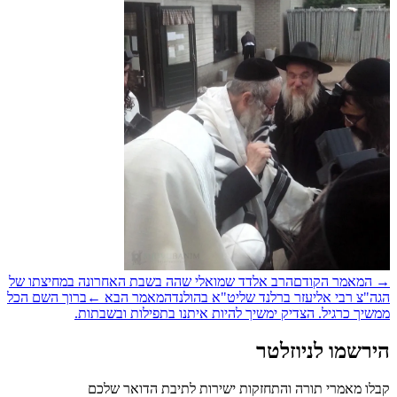
המאמר הקודם
הרב אלדד שמואלי שהה בשבת האחרונה במחיצתו של
ה"צ רבי אליעזר ברלנד שליט"א בהולנד
המאמר הבא
←
ברוך השם הכל
שיך כרגיל. הצדיק ימשיך להיות איתנו בתפילות ובשבתות.
רשמו לניוזלטר
לו מאמרי תורה והתחזקות ישירות לתיבת הדואר שלכם