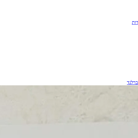
ות
ברלנד