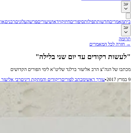
עב
בית
מאמרים
חדשות
תפילות
סיפורים
חיזוק
וידאו
שיעורים
פרשה
עלונים
רבנים
אוד
עב
תרומה
→
חזרה לכל המאמרים
"לעשות רקודים עד יום שני בלילה"
מכתבו של הגה"צ הרב אליעזר ברלנד שליט"א לימי הפורים הקדושים
9 במרץ 2017
•
עורך ראשי
מכתב לפורים
ריקודים והמתקת דינים
רבי אליעזר 