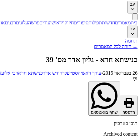
עב
בית
מאמרים
חדשות
תפילות
סיפורים
חיזוק
וידאו
שיעורים
פרשה
עלונים
רבנים
אוד
עב
תרומה
→
חזרה לכל המאמרים
כנישתא חדא - גליון אדר מס' 39
26 בפברואר 2015
•
עורך ראשי
הסטייפלר
חודש אדר
כנישתא חדא
רבי אליעז
📖
הדפסה
שתף בוואטסאפ
תוכן בארכיון
Archived content