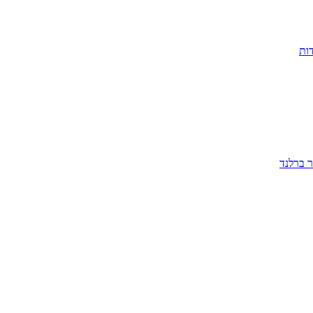
ות
ר ברלנד