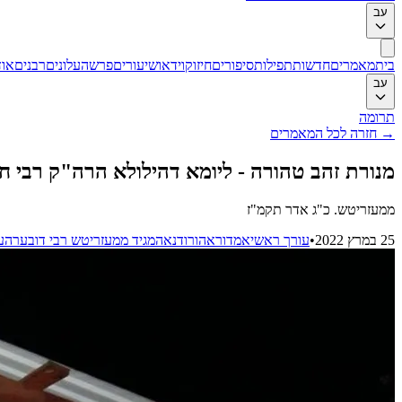
עב
בית
מאמרים
חדשות
תפילות
סיפורים
חיזוק
וידאו
שיעורים
פרשה
עלונים
רבנים
אוד
עב
תרומה
→
חזרה לכל המאמרים
מנורת זהב טהורה - ליומא דהילולא הרה"ק רבי ח
ממעזריטש. כ"ג אדר תקמ"ז
25 במרץ 2022
•
עורך ראשי
אמדורא
הורודנא
המגיד ממעזריטש רבי דובער
הע