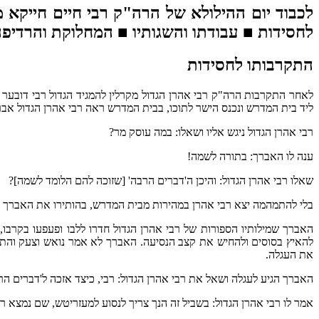
לכבוד יום ההילולא של הרה"ק רבי חיים חייקא 
לחסידות ■ עבודתו והשגותיו ■ המחלוקת והרדיפ
התקרבותו לחסידות
לאחר התקרבות הרה"ק רבי אהרן הגדול מקרלין להמגיד הגדול רבי דובער 
ליד בית המדרש ונכנס הישר לתוכו, בבית המדרש ראה רבי אהרן הגדול אבר
רבי אהרן הגדול ניגש אליו ושאלו: במה עוסק מר?
ענה לו האברך: בתורה לשמה!
שאלו רבי אהרן הגדול: והיכן ה'דברים הרבה' [שזוכה להם הלומד לשמה]?
בלי להתמהמה יצא רבי אהרן במהירות מבית המדרש, בהותירו את האברך פע
האברך שמילותיו הספורות של רבי אהרן הגדול חדרו ללבו ופעפעו בקרבו,
להאיץ בסוסים ולהחיש את קצב הנסיעה. האברך לא אמר נואש וצעק והתחנן
את העגלה.
האברך הגיע לעגלה ושאל את רבי אהרן הגדול: רבי, כיצד אזכה ל'דברים הר
אמר לו רבי אהרן הגדול: בשביל זה הנך צריך לנסוע למעזריטש, שם נמצא ר