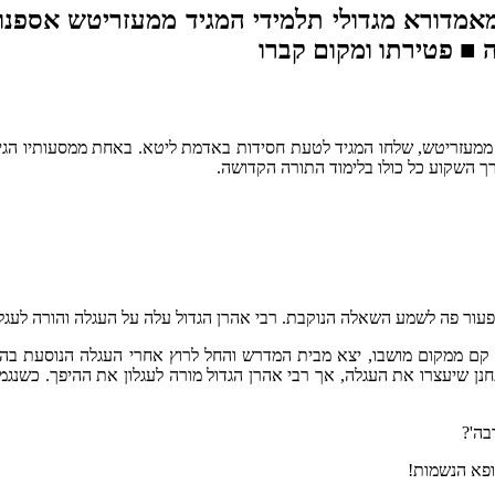
מאמדורא מגדולי תלמידי המגיד ממעזריטש אספנו
ה ■ פטירתו ומקום קברו
ממעזריטש, שלחו המגיד לטעת חסידות באדמת ליטא. באחת ממסעותיו הגיע 
ך השקוע כל כולו בלימוד התורה הקדושה.
ור פה לשמע השאלה הנוקבת. רבי אהרן הגדול עלה על העגלה והורה לעגלו
 קם ממקום מושבו, יצא מבית המדרש והחל לרוץ אחרי העגלה הנוסעת בהתחנ
 שיעצרו את העגלה, אך רבי אהרן הגדול מורה לעגלון את ההיפך. כשנגמר
בה'?
ופא הנשמות!