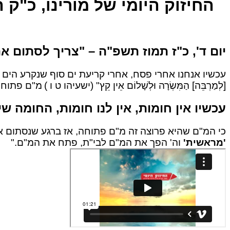
החיזוק היומי של מורינו, כ"ק הגה
יום ד', כ"ז תמוז תשפ"ה – "צריך לסתום א
עכשיו אנחנו אחרי פסח, אחרי קריעת ים סוף שנקרע הים 
[לְמַרְבֵּה] הַמִּשְׂרָה וּלְשָׁלוֹם אֵין קֵץ" (ישעיהו ט ו )
מ"ם פתוחה זה,
עכשיו אין חומות, אין לנו חומות, החומה 
כי המ"ם שהיא פרוצה זה מ"ם פתוחה, אז ברגע שנסתום את המ
'מראשית'
וה' הפך את המ"ם לבי"ת, פתח את המ"ם."