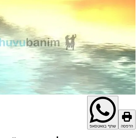
הדפסה
שתף בוואטסאפ