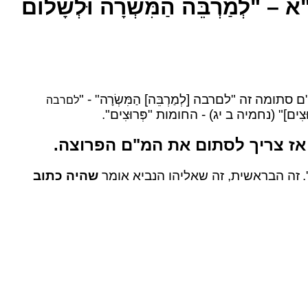
רְבֵּה הַמִּשְׂרָה וּלְשָׁלוֹם
מה זה "לםרבה [לְמַרְבֵּה] הַמִּשְׂרָה" - "
לםרבה
וּצִים]" (נחמיה ב יג) - החומות "פְּרוּצִים".
. אז צריך לסתום את המ"ם הפרוצה.
זה הבראשית, זה שאליהו הנביא אומר
שהיה כתוב