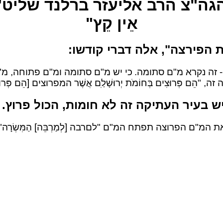
"צ הרב אליעזר ברלנד שליט"א – "לְמַ
אֵין קֵץ"
ת הפירצה", אלה דברי קודשו:
- זה נקרא מ"ם סתומה.
כי יש מ"ם סתומה ומ"ם פתוחה, מ"ם סתו
 "הֵם פְּרוּצִים בְּחוֹמֹת יְרוּשָׁלַ‍ִם אֲשֶׁר המפרוצים [הֵם פְּר
שיש בעיר העתיקה זה לא חומות, הכול פרוץ
"ם הפרוצה תפתח המ"ם "לםרבה [לְמַרְבֵּה] הַמִּשְׂרָה".