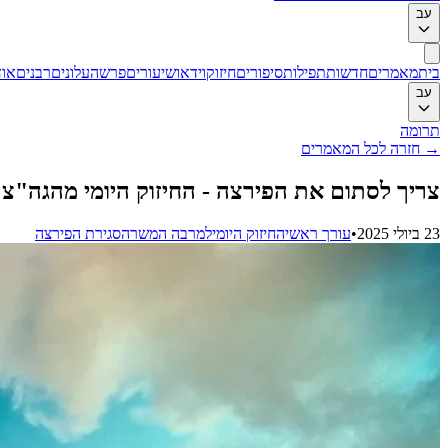
עב
בית
מאמרים
חדשות
תפילות
סיפורים
חיזוק
וידאו
שיעורים
פרשה
עלונים
רבנים
אוד
עב
תרומה
→
חזרה לכל המאמרים
צריך לסתום את הפירצה - החיזוק היומי מהגה"צ
23 ביולי 2025
•
עורך ראשי
החיזוק היומי
למרבה המשרה
סגירת הפירצה