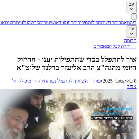
ב
ת
מאמרים
חדשות
תפילות
סיפורים
חיזוק
וידאו
שיעורים
פרשה
עלונים
רבנים
אודות
ב
ומה
חזרה לכל המאמרים
ך להתפלל בכדי שהתפילות יענו - החיזוק
ומי מהגה"צ הרב אליעזר ברלנד שליט"א
•
עורך ראשי
איך להתפלל נכון
החיזוק היומי
כולל תל
יב