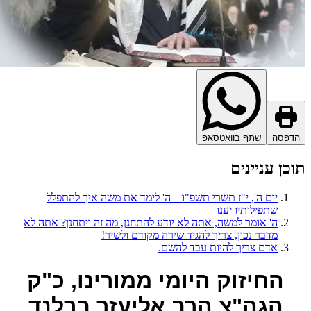
דפסה
שתף בוואטסאפ
כן עניינים
יום ה', י"ז תשרי תשפ"ו – ה' לימד את משה איך להתפלל
שתפילותיו יענו
ה' אומר למשה, אתה לא יודע להתחנן, מה זה ויתחנן? אתה לא
מדבר נכון, צריך להגיד שירה מקודם ולשיר!
אדם צריך להיות עבד להשם.
החיזוק היומי ממורינו, כ"ק
הגה"צ הרב אליעזר ברלנד