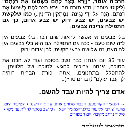
ב'ה אומר, "וַיַּרְא בַּצַּר לָהֶם בְּשָׁמְעוֹ אֶת רִנָּתָם"
יקוטי מוהר"ן ח"א תורה מב: וַיַּרְא בַּצַּר לָהֶם בְּשָׁמְעוֹ אֶת
ָּתָם, הִנֵּה עַל יְדֵי נְגִינָה, נִמְתָּקִין הַדִּינִין..)
כמו שלקשת
 צבעים, יש צבע ירוק יש צבע אדום, כך גם
פילה צריכה צבעים
.
י צבעים אי אפשר לראות שום דבר, בלי צבעים אין
ה שום טעם - ככה גם התפילה אם היא בלי צבעים אין
 טעם, זה שלושה צבעי הקשת, לבן אדום ירוק.
עוד 35 יום אנחנו כבר נשב בסוכה ועוד לא הכנו את
וכה, אנחנו צריכים להגיע לסוכה של הלוויתן -
תפלל בתחנונים, אתה כורת הברית "וְהָיָה
ךָ עֶבֶד עוֹלָם
" (
דברים טו יז)..
דם צריך להיות עבד להשם.
המאמר הקודם
ענני הכבוד מלווים אותנו עד סוף השנה • השיעור היומי
גה"צ רבי אליעזר ברלנד
המאמר הבא
←
כְּיוֹשֵׁב בְּסֵתֶר לְחַלּוֹת פְּנֵי מֶלֶךְ •
קור נרחב מקיבוץ יום הכיפורים
רשמו לניוזלטר