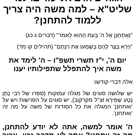
ליט"א – למה משה היה צריך
ללמוד להתחנן?
ָאֶתְחַנַּן אֶל ה' בָּעֵת הַהִוא לֵאמֹר" (דברים ג כג)
ַיַּרְא בַּצַּר לָהֶם בְּשָׁמְעוֹ אֶת רִנָּתָם" (תהילים קו מד)
יום ה', י"ז תשרי תשפ"ו – ה' לימד את
משה איך להתפלל שתפילותיו יענו
ה דברי קודשו:
 שלושה סוגים של מגלה עמוקות (ספרו של רבי נָתָן
טָע שַׁפִּירָא זצ"ל מקרקוב), יש סוגים על הפרשות ויש על
אתחנן' המגלה את כל הסודות של משה על מה זה
אתחנן'.
' אומר למשה, אתה לא יודע להתחנן,