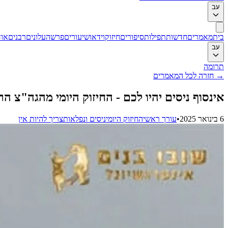
עב
בית
מאמרים
חדשות
תפילות
סיפורים
חיזוק
וידאו
שיעורים
פרשה
עלונים
רבנים
אוד
עב
תרומה
→
חזרה לכל המאמרים
אינסוף ניסים יהיו לכם - החיזוק היומי מהגה"צ 
6 בינואר 2025
•
עורך ראשי
החיזוק היומי
ניסים ונפלאות
צריך להיות אין