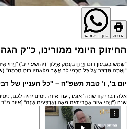
הדפסה
שתף בוואטסאפ
החיזוק היומי ממורינו, כ"ק הג
"שֶׁמֶשׁ בְּגִבְעוֹן דּוֹם וְיָרֵחַ בְּעֵמֶק אַיָּלוֹן" (יהושע י יב')
"וַיְחִי אִ
"וְאַתָּה תְּדַבֵּר אֶל כָּל חַכְמֵי לֵב אֲשֶׁר מִלֵּאתִיו רוּחַ חָכְמָה
יום ב', ו' טבת תשפ"ה – "כל העניין של רבינ
אלה דברי קודשו:
ה' אומר, עוד איזה ניסים יהיה לכם, ניסים עוד יו
שנה ("וַיְחִי אִיּוֹב אַחֲרֵי זֹאת מֵאָה וְאַרְבָּעִים שָׁנָה" [איוב מ"ב טז'] ), אחרי ה- 70 ה' אומר לו: הֲיָדַעְתָּ? ידעתה שח