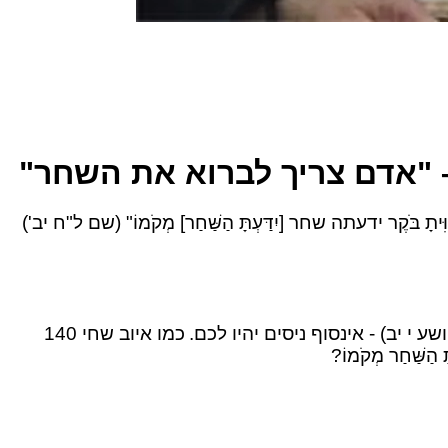
– "אדם צריך לברוא את השחר"
צִוִּיתָ בֹּקֶר ידעתה שחר [יִדַּעְתָּ הַשַּׁחַר] מְקֹמוֹ" (שם ל"ח יב')
 (יהושע י יב) - אינסוף ניסים יהיו לכם.
כמו איוב שחי 140