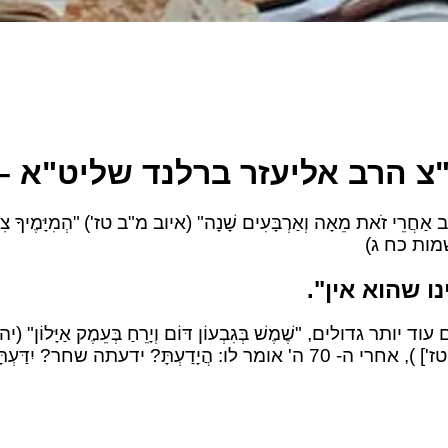
ה"צ הרב אליעזר ברלנד שליט"א 
יּוֹב אַחֲרֵי זֹאת מֵאָה וְאַרְבָּעִים שָׁנָה" (איוב מ"ב טז')
"הְמִיָּמֶיךָ 
" (שמות כח ג)
ו שהוא אין".
תר גדולים, "שֶׁמֶשׁ בְּגִבְעוֹן דּוֹם וְיָרֵחַ בְּעֵמֶק אַיָּלוֹן"
ר? יִדַּעְתָּ הַשַּׁחַר מְקֹמוֹ?