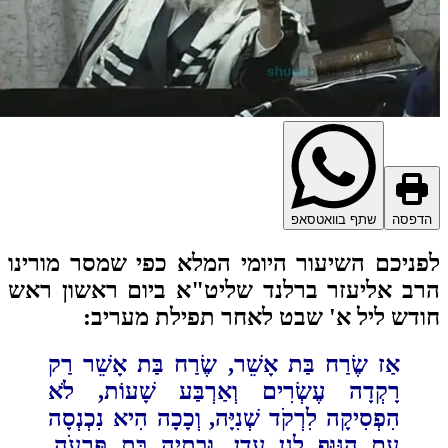
דפסה
שתף בוואטסאפ
ניכם השיעור היומי המלא כפי שמסר מורינו
ב אליעזר ברלנד שליט"א ביום ראשון ראש
דש ליל א' שבט לאחר תפילת מעריב:
אַז שֶׂרַח בַּת אָשֵׁר, שֶׂרַח בַּת אָשֵׁר רַק
רָקְדָה עֶשְׂרִים וְאַרְבַּע שָׁעוֹת, לֹא
הִפְסִיקָה לִרְקֹד‎ ‎שְׁנִיָּה, ‏‏וְכָכָה הִיא נִכְנְסָה
עִם הַגּוּף לְגַן עֵדֶן. וּבִתְיָה בַּת פַּרְעֹה,