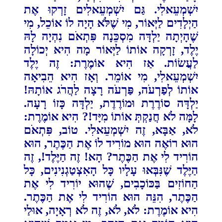
יִשְׁמְעֵאלִי. גַּם יִשְׁמְעֵאלִים זָרְקוּ אֶת
הַיְלָדִים לַיְּאוֹר, ‏מִי שֶׁלֹּא ‏הָיָה לוֹ אוֹכֵל, מִי
שֶׁהָיְתָה יַלְדָּה מִסְכֵּנָה פִּתְאֹם נִהְיָה לָהּ
יֶלֶד, זָרְקָה אוֹתוֹ לַיְּאוֹר מָה ‏הִיא יְכוֹלָה
‏לַעֲשׂוֹת.‏
אַז הִיא אוֹמֶרֶת: זֶה יֶלֶד
יִשְׁמְעֵאלִי, מִי אוֹמֵר. וְאָז הִיא הֵבִיאָה
אוֹתוֹ לְפַרְעֹה, פַּרְעֹה רָצָה לַהֲרֹג ‏‏אוֹתָהּ!
יַלְדָּה סוֹרֶרֶת וּמוֹרֶדֶת, יַלְדָּה כָּזוֹ רָעָה.
לָמָּה לֹא חֲנַקְתְּ אוֹתוֹ מִיָּד!? הִיא אוֹמֶרֶת:
לֹא, ‏‏אַבָּא, זֶה יִשְׁמְעֵאלִי. טוֹב, פִּתְאֹם
הוּא רוֹאֶה הוּא מוֹרִיד לוֹ אֶת הַכֶּתֶר, הוּא
הוֹרִיד לִי אֶת הַכֶּתֶר? ‏‏הָא! זֶה הַיֶּלֶד!, זֶה
הַיֶּלֶד שֶׁנִּבְּאוּ עָלָיו כָּל הָאִצְטַגְנִינִים, כָּל
הַחוֹזִים בַּכּוֹכָבִים, שֶׁהוּא יוֹרִיד לִי אֶת
‏‏הַכֶּתֶר, הִנֵּה הוּא הוֹרִיד לִי אֶת הַכֶּתֶר.
הִיא אוֹמֶרֶת: לֹא, לֹא, זֶה לֹא רְאָיָה, אוּלַי