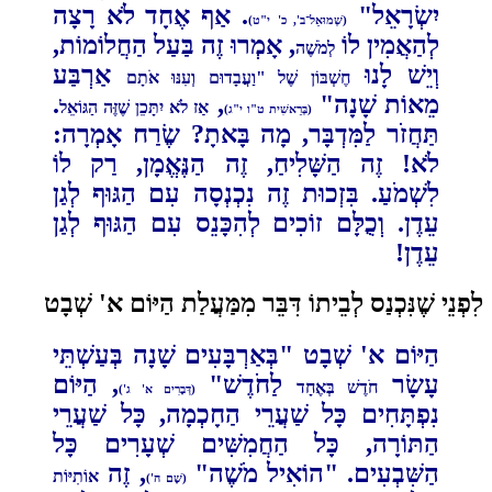
יִשְׂרָאֵל"
. אַף ‏‏אֶחָד לֹא רָצָה
(שְׁמוּאֵל־ב', כ' י"ט)
לְהַאֲמִין לוֹ
, אָמְרוּ זֶה בַּעַל הַחֲלוֹמוֹת,
לְמֹשֶׁה
וְיֵשׁ לָנוּ
אַרְבַּע
חֶשְׁבּוֹן שֶׁל "וַעֲבָדוּם וְעִנּוּ ‏‏אֹתָם
מֵאוֹת שָׁנָה"
,
.
אַז לֹא יִתָּכֵן שֶׁזֶּה הַגּוֹאֵל
(בְּרֵאשִׁית ט"ו י"ג)
תַּחֲזֹר לַמִּדְבָּר, מָה ‏‏בָּאתָ? שֶׂרַח אָמְרָה:
לֹא! זֶה הַשָּׁלִיחַ, זֶה הַנֶּאֱמָן, רַק לוֹ
לִשְׁמֹעַ. בִּזְכוּת זֶה נִכְנְסָה עִם הַגּוּף לְגַן
‏‏עֵדֶן. וְכֻלָּם זוֹכִים לְהִכָּנֵס עִם הַגּוּף לְגַן
עֵדֶן!‏
פְנֵי שֶׁנִּכְנַס לְבֵיתוֹ דִּבֵּר מִמַּעֲלַת הַיּוֹם א' שְׁבָט
הַיּוֹם א' שְׁבָט "בְּאַרְבָּעִים שָׁנָה בְּעַשְׁתֵּי
עָשָׂר
לַחֹדֶשׁ"
, הַיּוֹם
חֹדֶשׁ בְּאֶחָד
(דְּבָרִים א' ג')
נִפְתָּחִים ‏‏כָּל שַׁעֲרֵי הַחָכְמָה, כָּל שַׁעֲרֵי
הַתּוֹרָה, כָּל הַחֲמִשִּׁים שְׁעָרִים כָּל
הַשִּׁבְעִים. "הוֹאִיל מֹשֶׁה"
, זֶה
אוֹתִיּוֹת
(שָׁם ‏‏ה')