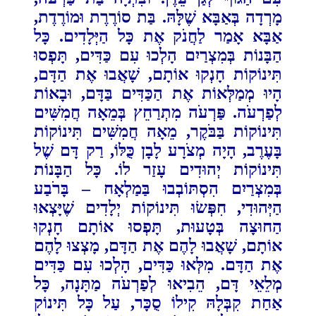
מָרְדָה בְּאַבָּא שֶׁלָּהּ. בַּת סוֹרֶרֶת וּמוֹרֶדֶת,
‏‏אַבָּא אָמַר לַחֲנֹק אֶת כָּל הַיְּלָדִים. כָּל
הַבָּנוֹת בְּמִצְרַיִם הָלְכוּ עִם כַּדִּים, תָּפְסוּ
תִּינוֹקוֹת חָנְקוּ ‏‏אוֹתָם, שָׁאֲבוּ אֶת הַדָּם,
הָיוּ מְמַלְּאוֹת אֶת הַכַּדִּים בַּדָּם, וּבָאוֹת
לְפַרְעֹה. פַּרְעֹה מִתְרַחֵץ בְּמֵאָה ‏‏חֲמִשִּׁים
תִּינוֹקוֹת בַּבֹּקֶר, מֵאָה חֲמִשִּׁים תִּינוֹקוֹת
בָּעֶרֶב, הָיָה מְצֹרָע לָבָן כֻּלּוֹ, רַק דָּם שֶׁל
‏תִּינוֹקוֹת ‏יְהוּדִים עָזַר לוֹ. כָּל הַבָּנוֹת
בְּמִצְרַיִם הִסְתּוֹבְבוּ בַּמַלְאָח – בָּרֹבַע
הַיְּהוּדִי, חִפְּשׂוּ תִּינוֹקוֹת ‏יְלָדִים ‏שֶׁיָּצְאוּ
הַחוּצָה בְּטָעוּת, תָּפְסוּ אוֹתָם חָנְקוּ
אוֹתָם, שָׁאֲבוּ לָהֶם אֶת הַדָּם, מָצְצוּ לָהֶם
אֶת ‏הַדָּם. ‏מִלְּאוּ כַּדִּים, הָלְכוּ עִם כַּדִּים
מְלֵאֵי דָּם, הֵבִיאוּ לְפַרְעֹה מַתָּנָה, כָּל
אַחַת קִבְּלָהּ קִילוֹ סֻכָּר, ‏עַל כָּל ‏תִּינוֹק