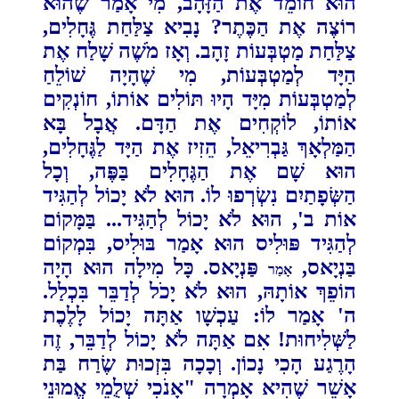
הוּא חוֹמֵד אֶת ‏‏הַזָּהָב, מִי אָמַר שֶׁהוּא
רוֹצֶה אֶת הַכֶּתֶר? נָבִיא צַלַּחַת גֶּחָלִים,
צַלַּחַת מַטְבְּעוֹת זָהָב. וְאָז מֹשֶׁה ‏‏שָׁלַח אֶת
הַיָּד לְמַטְבְּעוֹת, מִי שֶׁהָיָה שׁוֹלֵחַ
לְמַטְבְּעוֹת מִיָּד הָיוּ תּוֹלִים אוֹתוֹ, חוֹנְקִים
אוֹתוֹ, ‏‏לוֹקְחִים אֶת הַדָּם. אֲבָל בָּא
הַמַּלְאָךְ גַּבְרִיאֵל, הֵזִיז אֶת הַיָּד לַגֶּחָלִים,
הוּא שָׁם אֶת הַגֶּחָלִים בַּפֶּה, ‏‏וְכָל
הַשְּׂפָתַיִם נִשְׂרְפוּ לוֹ.‏
הוּא לֹא יָכוֹל לְהַגִּיד
אוֹת ב', הוּא לֹא יָכוֹל לְהַגִּיד... בַּמָּקוֹם
לְהַגִּיד פּוּלִיס הוּא אָמַר בּוּלִיס, ‏‏בִּמְקוֹם
בַּנְיָאס,
פַּנְיָאס. כָּל מִילָה הוּא הָיָה
אָמַר
הוֹפֵךְ אוֹתָהּ, הוּא לֹא יָכֹל לְדַבֵּר בִּכְלַל.
ה' אָמַר ‏‏לוֹ: עַכְשָׁו אַתָּה יָכוֹל לָלֶכֶת
לַשְּׁלִיחוּת! אִם אַתָּה לֹא יָכוֹל לְדַבֵּר, זֶה
הָרֶגַע הָכִי נָכוֹן.‏
וְכָכָה בִּזְכוּת שֶׂרַח בַּת
אָשֵׁר שֶׁהִיא אָמְרָה "אָנֹכִי שְׁלֻמֵי אֱמוּנֵי