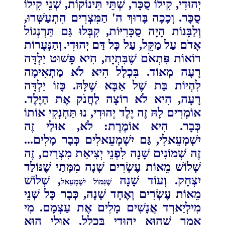
יְהוּדִי, קִילוֹ סֻכָּר, שְׁתֵּי תִּינוֹקוֹת, שְׁנֵי קִילוֹ
סֻכָּר. וְכָכָה בָּרוּךְ ה' הַמִּצְרִים הִתְעַשְּׁרוּ,
‏וְלַבָּנוֹת ‏הָיָה סֻכָּרִיּוֹת, קִבְּלוּ גַּם תַּרְנְגוֹל
אָדֹם עַל מַקֵּל, עַל כָּל דַּם יְהוּדִי.‏
וְהַנְּעָרוֹת
רוֹאוֹת פִּתְאֹם שֶׁבִּתְיָה, הִיא פָּשׁוּט יַלְדָּה
רָעָה מְאוֹד. בִּכְלָל הִיא לֹא מַתְאִימָה
לִהְיוֹת ‏‏בַּת שֶׁל אַבָּא שֶׁלָּהּ. כָּזוֹ יַלְדָּה
רָעָה, הִיא לֹא רוֹצָה לַחֲנֹק אֶת הַיֶּלֶד.
אוֹמְרִים לָהּ זֶה יֶלֶד יְהוּדִי, נוּ ‏‏תַּחְנְקִי אוֹתוֹ
כְּבָר. הִיא אוֹמֶרֶת: לֹא, אוּלַי זֶה
יִשְׁמְעֵאלִי, גַּם יִשְׁמְעֵאלִים כְּבָר מָלִים...
זֶה שְׁמוֹנִים ‏‏שָׁנָה לִפְנֵי יְצִיאַת מִצְרַיִם, זֶה
שְׁלוֹשׁ מֵאוֹת עֶשְׂרִים שָׁנָה מִמָּתַי שֶׁנּוֹלַד
יִצְחָק. וְעוֹד שָׁנָה ‏‏
, שְׁלוֹשׁ
שֶׁנִּמּוֹל ‏יִשְׁמָעֵאל
מֵאוֹת עֶשְׂרִים וְאֶחָד שָׁנָה, כְּבָר כָּל שְׁנֵי
מִילְיַארְד אֲנָשִׁים מָלִים אֶת ‏עַצְמָם. מִי
‏אָמַר שֶׁהוּא יְהוּדִי בִּכְלַל, אוּלַי הוּא