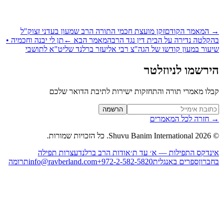
המאמר הקודם
זקן מועצת חכמי התורה הרב שמעון בעדני זצוק"ל
קלטה נדירה על הבית דין נגד הרב
המאמר הבא
←
תן לי יבנה וחכמיה •
עור במעון קודשו של הגה"צ רבי אליעזר ברלנד שליט"א לתושבי
רשמו לניוזלטר
לו מאמרי תורה והתחזקות ישירות לתיבת הדואר שלכם
Website (leave blan
הרשמה
חזרה לכל המאמרים
2026
Shuvu Banim International.
כל הזכויות שמורות.
נדקס התפילות — א׳ עד ת׳
אודות הרב ברלנד
עצרות תפילה
ברון
ספרים באנגלית
+972-2-582-5820
info@ravberland.com
תרומה