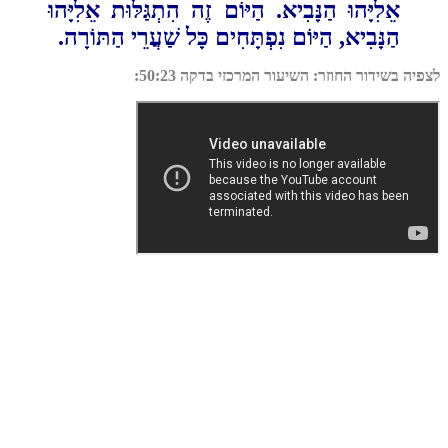
אֵלִיָּהוּ הַנָּבִיא. הַיּוֹם זֶה הִתְגַּלּוּת אֵלִיָּהוּ
הַנָּבִיא, הַיּוֹם נִפְתָּחִים כָּל שַׁעֲרֵי ‏‏הַתּוֹרָה.‏
יה בשידור החוזר: השיעור המרכזי בדקה 50:23: