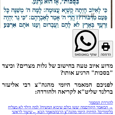
דפסה
שתף בוואטסאפ
וע איוב טעה בחישוב של גלות מצרים? וכיצד
סכות" הרגיע אותו?
פניכם המאמר היומי מהגה"צ רבי אליעזר
לנד שליט"א לקריאה ולהורדה:
ורדת המסמך
המאמר הקודם
מה יעשו כולם שיבוא המשיח? למה הילד לא מצליח
ימודים? החיזוק היומי מהגה"צ הרב
המאמר הבא
←
שיעור לראשי