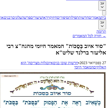
ב
ת
מאמרים
חדשות
תפילות
סיפורים
חיזוק
וידאו
שיעורים
פרשה
עלונים
רבנים
אודות
ב
ומה
חזרה לכל המאמרים
וד איוב בַּסֻכּוֹת" המאמר היומי מהגה"צ רבי
יעזר ברלנד שליט"א
202
•
חדשות שובו בנים
איוב
גלות מצרים
ה' הוא
לוקים
המאמר היומי