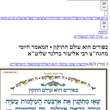
ב
ת
מאמרים
חדשות
תפילות
סיפורים
חיזוק
וידאו
שיעורים
פרשה
עלונים
רבנים
אודות
ב
ומה
חזרה לכל המאמרים
ורים הוא עולם התיקון ‏•‏ המאמר היומי
גה"צ רבי אליעזר ברלנד שליט"א
•
חדשות שובו בנים
ה' הוא האלוקים
המאמר היומי
פורים