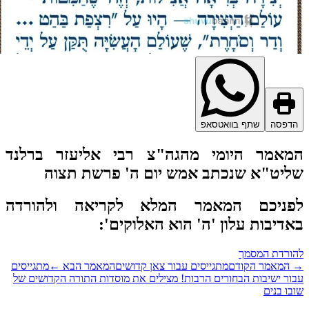
דפסה
שתף בוואטסאפ
מאמר היומי מהגה"צ רבי אליעזר ברלנד
יט"א שנכתב אמש יום ה' פרשת תצוה
פניכם המאמר המלא לקריאה ולהורדה
דיבות עלון 'ה' הוא האלוקים':
ורדת המסמך
המאמר הקודם
מתגייסים עבור צאן קדושים
המאמר הבא
←
מתגייסים
ור ישיבות הבחורים הרבות! מצילים את מוסדות התורה הקדושים של
בו בנים